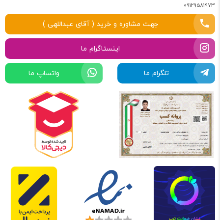
09129581973
جهت مشاوره و خرید ( آقای عبداللهی )
اینستاگرام ما
تلگرام ما
واتساپ ما