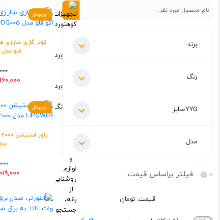
اورجینال
کولر گازی شارژی ق
برند
فلو مدل CNH22DQ005
000
رنگ
48,960,000
YYGسایز
اورجینال
مدل
مدل 00
000
75,019,000
فیلتر براساس قیمت :
قیمت:
تومان