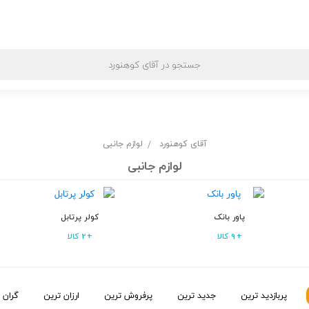
فیف‌ها و پیشنهادها
محبوب ترین برندها
قوانین و مقررات
آقای کوهنورد
لوازم جانبی
لوازم جانبی
پاور بانک
کولر پرتابل
9 کالا
2 کالا
پربازدید ترین
جدید ترین
پرفروش ترین
ارزان ترین
گران 