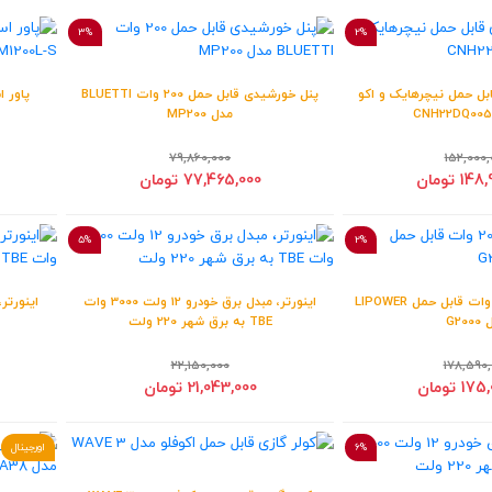
3%
2%
ابل حمل نیچرهایک و اکو
پنل خورشیدی قابل حمل 200 وات BLUETTI
مدل MP200
79,860,000
152,000,
1 تومان
77,465,000 تومان
5%
2%
پاور استیشن 2000 وات قابل حمل LIPOWER
اینورتر، مبدل برق خودرو 12 ولت 3000 وات
G20
TBE به برق شهر 220 ولت
22,150,000
178,590,
1 تومان
21,043,000 تومان
6%
اورجینال