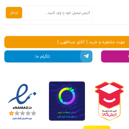
جهت مشاوره و خرید ( آقای عبداللهی )
تلگرام ما