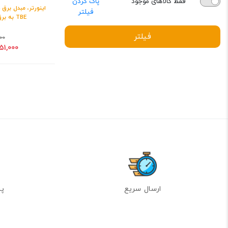
فقط کالاهای موجود
پاک کردن
فیلتر
TBE به برق شهر 220 ولت
فیلتر
00
4,851,000 
ارسال سریع
پشت