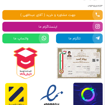
09129581973
جهت مشاوره و خرید ( آقای عبداللهی )
اینستاگرام ما
تلگرام ما
واتساپ ما