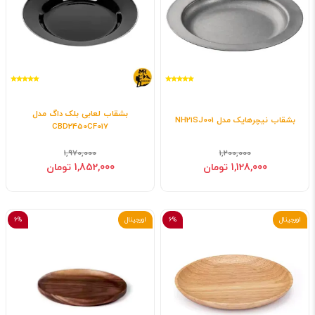
بشقاب لعابی بلک داگ مدل
بشقاب نیچرهایک مدل NH21SJ001
CBD2450CF017
1,970,000
1,200,000
1,128,000 تومان
1,852,000 تومان
اورجینال
6%
اورجینال
6%