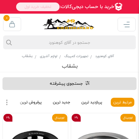
0
بشقاب
آقای کوهنورد
تجهیزات کمپینگ
لوازم آشپزی
بشقاب
جستجوی پیشرفته
مرتبط ترین
پربازدید ترین
جدید ترین
پرفروش ترین
ارزان 
اورجینال
6%
اورجینال
6%