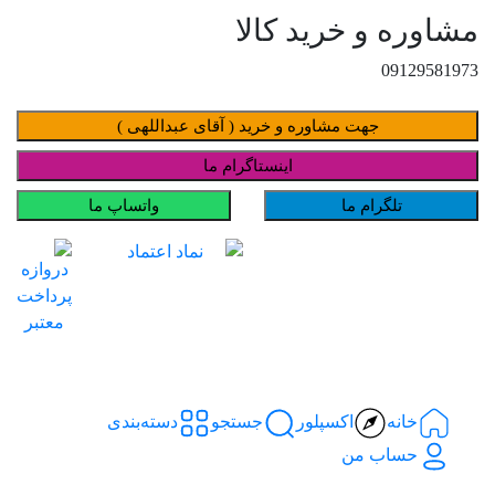
مشاوره و خرید کالا
09129581973
جهت مشاوره و خرید ( آقای عبداللهی )
اینستاگرام ما
تلگرام ما
واتساپ ما
خانه
اکسپلور
جستجو
دسته‌بندی‌
حساب من