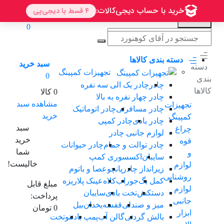
0
دسته بندی کالاها
سبد خرید
دسته
تجهیزات کمپینگ
0
بندی
چادر
چادر یک الی سه نفرە
کالاها
0 کالا
چادر چهار نفره به بالا
مشاهده سبد
تجهیزات
چادر مسافرتی
چادر اتوماتیک
خرید
کمپینگ
چادر بادی
چادر کمپی
سبد
چراغ
لوازم جانبی چادر
خرید
قوه
چادر توالت و حمام
چادر حیوانات
شما
و
سایبان
اکسسوری کمپ
خالیست!
لوازم
زیرانداز چادر
پانچو
عصا و باتوم
روشنایی
کمل بگ
جوراب
کلاه
عینک پلاریزه
مبلغ قابل
لوازم
دستکش
تخت بادی
سایبان
پرداخت:
جانبی
میز و صندلی
قفسه
یخدان
بیل
0 تومان
ابزار
بالش گردنی
گالن آب
پمپ باد
ننو
تخت