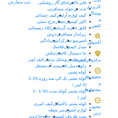
الات
ثبت سفارش
فایر باکس
اجاق گاز روشنایی
کاربردی
جت فن
حوله مسافرتی
پوشاک
کیف لوازم آرایش
کیف چمدانی
و
کاور کپسول
حصار
چرخ دستی
کفش
قایق بادی
پد گرمایش
کلاه زمستانی
زیرانداز مسافرتی
دوش
اسپرسو ساز
کرامپون
بادگیر
اکسپلور
مبدل کپسول
فلاسک
جا دستمال کاغذی
چکش
کیف دوشی
وسایل تزئینی
کیف آویز
پرفروش‌ترین‌ها
زانوبند
مبل بادی
پمپ آب
مشعل
کوله پشتی
تخفیف‌ها
کوله پشتی یک الی سه روزه (20 تا
و
50 لیتر )
پیشنهادها
کوله پشتی کوتاه مدت (50 تا ۷۰
لیتر )
کوله پشتی تاکتیکال
کیف کمری
محبوب
لوازم آشپزی
سر شعله
ترین
ست ظروف کمپسور
چاقو
جا ادویه