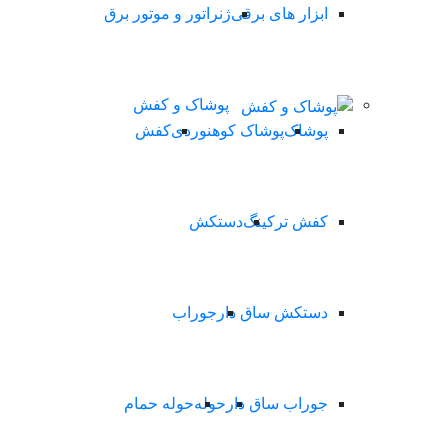
ابزار های برقی
ژنراتور و موتور برق
پوشاک و کفش
پوشاک
پوشاک کوهنوردی
کفش
کفش ترکینگ
دستکش
دستکش ساق دار
جوراب
جوراب ساق دار
حوله
حوله حمام