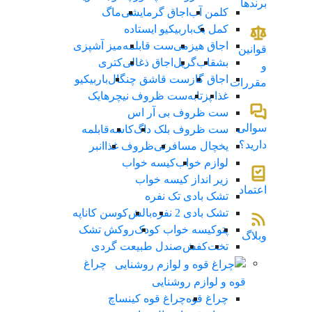
برندها
کلمن آب
اجاق گرمایشی
ماگ
کمل بک
باربیکیو ایستاده
اجاق هیزمی
ست قابلمه
میز آشپزی
قوانین
بشقاب
گریل
اجاق ذغالی
کتری
و
اجاق گاز
ست قاشق چنگال
باربیکیو
مقررات
غذا پز
تابه
ست ظروف نیچرهایک
ست ظروف بی آر اس
سوالی
ست ظروف بلک داگ
کاسه
قابلمه
دارید؟
یخچال مسافرتی
ظروف غذا
انبر
لوازم خواب
کیسه خواب
زیر انداز کیسه خواب
اعتماد
تشک بادی تک نفره
تشک بادی 2 نفره
بالش
کوسن کاناپه
پتو
کیسه خواب کودک
روکش تشک
وبلاگ
تخت
کفش
صندل طبیعت گردی
چراغ
قوه و لوازم روشنایی
چراغ قوه
چراغ قوه کینساچ