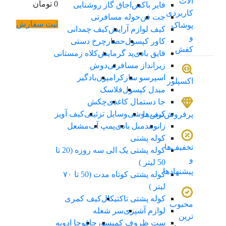
الات
0 تومان
فایر باکس
اجاق گاز روشنایی
کاربردی
جت فن
حوله مسافرتی
ثبت سفارش
پوشاک
کیف لوازم آرایش
کیف چمدانی
و
کاور کپسول
حصار
چرخ دستی
کفش
قایق بادی
پد گرمایش
کلاه زمستانی
زیرانداز مسافرتی
دوش
اسپرسو ساز
کرامپون
بادگیر
اکسپلور
مبدل کپسول
فلاسک
جا دستمال کاغذی
چکش
کیف دوشی
وسایل تزئینی
کیف آویز
پرفروش‌ترین‌ها
زانوبند
مبل بادی
پمپ آب
مشعل
کوله پشتی
تخفیف‌ها
کوله پشتی یک الی سه روزه (20 تا
و
50 لیتر )
پیشنهادها
کوله پشتی کوتاه مدت (50 تا ۷۰
لیتر )
کوله پشتی تاکتیکال
کیف کمری
محبوب
لوازم آشپزی
سر شعله
ترین
ست ظروف کمپسور
چاقو
جا ادویه