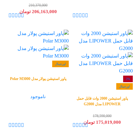
210,370,000
206,163,000 تومان
اورجینال
پاور استیشن پولار مدل Polar M3000
2%
اورجینال
ناموجود
پاور استیشن 2000 وات قابل حمل
LIPOWER مدل G2000
178,590,000
175,019,000 تومان