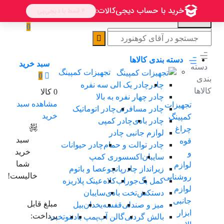
0
دسته بندی کالاها
سبد خرید
دسته
تجهیزات کمپینگ
0
بندی
چادر
چادر یک الی سه نفرە
کالاها
0 کالا
چادر چهار نفره به بالا
مشاهده سبد
تجهیزات
چادر مسافرتی
چادر اتوماتیک
خرید
کمپینگ
چادر بادی
چادر کمپی
چراغ
لوازم جانبی چادر
سبد
قوه
چادر توالت و حمام
چادر حیوانات
خرید
و
سایبان
اکسسوری کمپ
شما
لوازم
زیرانداز چادر
پانچو
عصا و باتوم
خالیست!
روشنایی
کمل بگ
جوراب
کلاه
عینک پلاریزه
لوازم
دستکش
تخت بادی
سایبان
جانبی
مبلغ قابل
میز و صندلی
قفسه
یخدان
بیل
ابزار
پرداخت:
بالش گردنی
گالن آب
پمپ باد
ننو
تخت