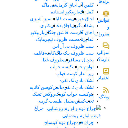
برندها
کلمن آب
اجاق گرمایشی
ماگ
کمل بک
باربیکیو ایستاده
اجاق هیزمی
ست قابلمه
میز آشپزی
قوانین
بشقاب
گریل
اجاق ذغالی
کتری
و
اجاق گاز
ست قاشق چنگال
باربیکیو
مقررات
غذا پز
تابه
ست ظروف نیچرهایک
ست ظروف بی آر اس
سوالی
ست ظروف بلک داگ
کاسه
قابلمه
دارید؟
یخچال مسافرتی
ظروف غذا
لوازم خواب
کیسه خواب
زیر انداز کیسه خواب
اعتماد
تشک بادی تک نفره
تشک بادی 2 نفره
بالش
کوسن کاناپه
پتو
کیسه خواب کودک
روکش تشک
وبلاگ
تخت
کفش
صندل طبیعت گردی
چراغ
قوه و لوازم روشنایی
چراغ قوه
چراغ قوه کینساچ