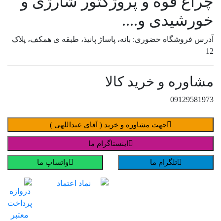
چراغ قوه و پروژکتور شارژی و
خورشیدی و....
آدرس فروشگاه حضوری: بانه، پاساژ پانیذ، طبقه ی همکف، پلاک
12
مشاوره و خرید کالا
09129581973
جهت مشاوره و خرید ( آقای عبداللهی )
اینستاگرام ما
تلگرام ما
واتساپ ما