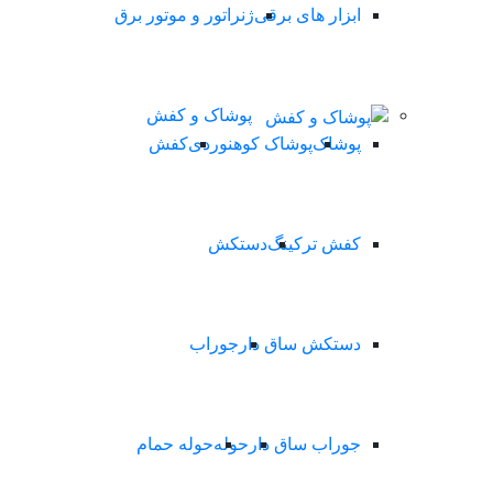
ابزار های برقی
ژنراتور و موتور برق
پوشاک و کفش
پوشاک
پوشاک کوهنوردی
کفش
کفش ترکینگ
دستکش
دستکش ساق دار
جوراب
جوراب ساق دار
حوله
حوله حمام