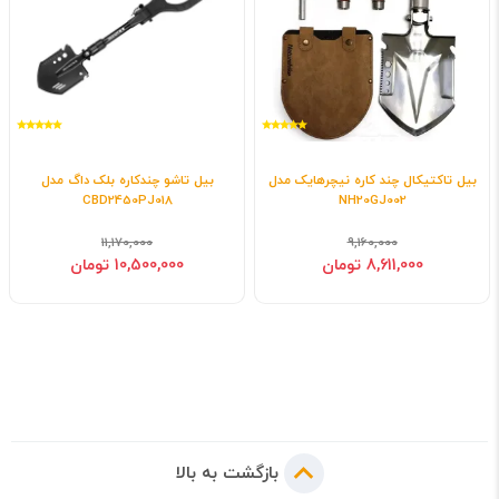
بیل تاکتیکال چند کاره نیچرهایک مدل
بیل تاشو چندکاره بلک داگ مدل
CBD2450PJ018
NH20GJ002
11,170,000
9,160,000
8,611,000 تومان
10,500,000 تومان
بازگشت به بالا