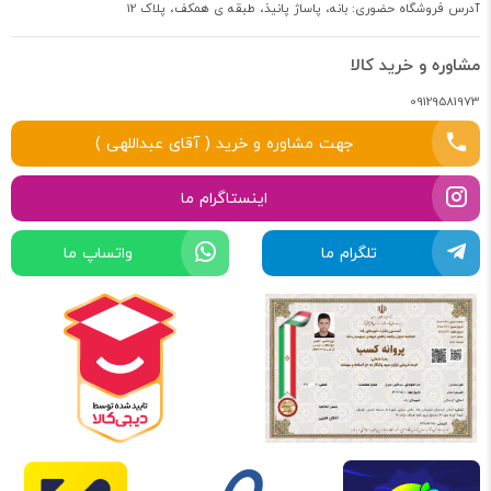
آدرس فروشگاه حضوری: بانه، پاساژ پانیذ، طبقه ی همکف، پلاک 12
مشاوره و خرید کالا
09129581973
جهت مشاوره و خرید ( آقای عبداللهی )
اینستاگرام ما
تلگرام ما
واتساپ ما