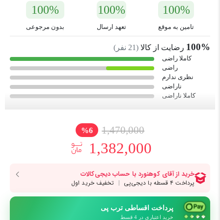
100%
100%
100%
تامین به موقع
تعهد ارسال
بدون مرجوعی
100%
رضایت از کالا
(
21
نفر)
کاملا راضی
راضی
نظری ندارم
ناراضی
کاملا ناراضی
1,470,000
%6
1,382,000
پرداخت اقساطی ترب پی
خرید اعتباری در 4 قسط