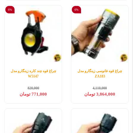
6%
6%
چراغ قوه فانوسی زینگارو مدل
چراغ قوه چند کاره زینگارو مدل
W5147
ZA183
820,000
4,110,000
3,864,000 تومان
771,000 تومان