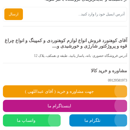
آقای کوهنورد فروش انواع لوازم کوهنوردی و کمپینگ و انواع چراغ
قوه و پروژکتور شارژی و خورشیدی و....
آدرس فروشگاه حضوری: بانه، پاساژ پانیذ، طبقه ی همکف، پلاک 12
مشاوره و خرید کالا
09129581973
جهت مشاوره و خرید ( آقای عبداللهی )
اینستاگرام ما
تلگرام ما
واتساپ ما