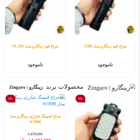
چراغ قوه زینگارو مدل T288
چراغ قوه زینگارو مدل SX-503
ناموجود
ناموجود
محصولات برند
زینگارو | Zingaro
6%
6%
چراغ کمپینگ شارژی زینگارو مدل
W599B
1,470,000