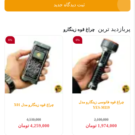
ثبت دیدگاه جدید
پربازدید ترین
چراغ قوه زینگارو
6%
6%
چراغ قوه فانوسی زینگارو مدل
چراغ قوه زینگارو مدل X01
YES-M119
4,530,000
2,100,000
1,974,000 تومان
4,259,000 تومان