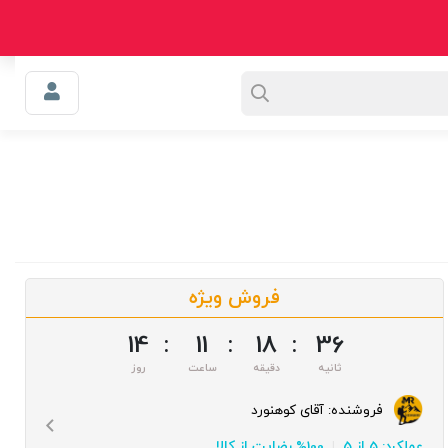
0
سبد خرید
سوالی دارید؟
اعتماد
وبلاگ
فروش ویژه
14
:
11
:
18
:
35
فروشنده:
آقای کوهنورد
عملکرد: 5 از 5
100% رضایت از کالا