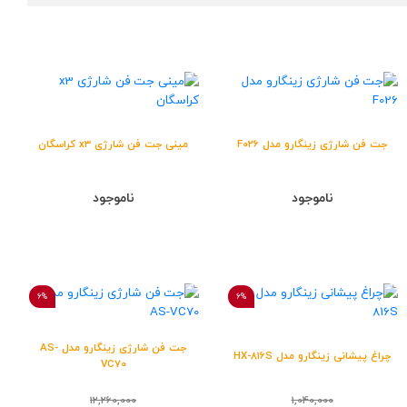
جت فن شارژی زینگارو مدل F026
مینی جت فن شارژی x3 کراسگان
ناموجود
ناموجود
6%
6%
جت فن شارژی زینگارو مدل AS-
چراغ پیشانی زینگارو مدل HX-816S
VC70
12,260,000
1,040,000