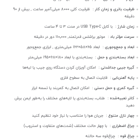
ظرفیت باتری و زمان کار :
ظرفیت کلی 8000 میلی‌آمپر ساعت , بیش از 90
دقیقه
زمان شارژ :
با کابل USB Type-C در مدت 3 تا 4 ساعت
سرعت مؤثر باد :
موتور براشلس قدرتمند, 110٬000 دور در دقیقه
ابعاد و جمع‌وجوری :
ابعاد 65×58×162 میلی‌متری , ابزاری جمع‌وجور
ابعاد بسته‌بندی و حمل :
بسته‌بندی با ابعاد 180×68×195 میلی‌متر
گیره جیبی جداشدنی :
امکان آویزان کردن دستگاه روی جیب یا لبه‌ها
پایه آهنربایی :
قابلیت اتصال به سطوح فلزی
گیره کمری و حمل دستی :
امکان اتصال به کمربند یا تسمه ابزار
کاتر تعبیه‌شده :
طناب، بسته‌بندی یا لایه‌های مختلف را به‌طور ایمن برش
دهید
چهار نازل متنوع :
جریان هوا را متناسب با نیاز خود تنظیم کنید
چراغ اضطراری :
با چهار حالت مختلف (شدت‌های متفاوت و استروب)
چراغ قوه :
چراغ‌قوه سه حالته