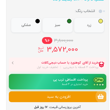
انتخاب رنگ:
زرد
سبز
مشکی
3,800,000
%6
3,572,000
پرداخت اقساطی ترب پی
خرید اعتباری در 4 قسط
افزودن به سبد
آخرین بروزرسانی قیمت:
17 روز قبل