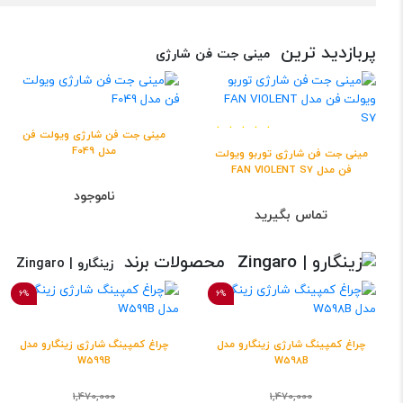
پربازدید ترین
مینی جت فن شارژی
مینی جت فن شارژی ویولت فن
مدل F049
مینی جت فن شارژی توربو ویولت
فن مدل FAN VIOLENT S7
ناموجود
تماس بگیرید
محصولات برند
زینگارو | Zingaro
6%
6%
چراغ کمپینگ شارژی زینگارو مدل
چراغ کمپینگ شارژی زینگارو مدل
W599B
W598B
1,470,000
1,470,000