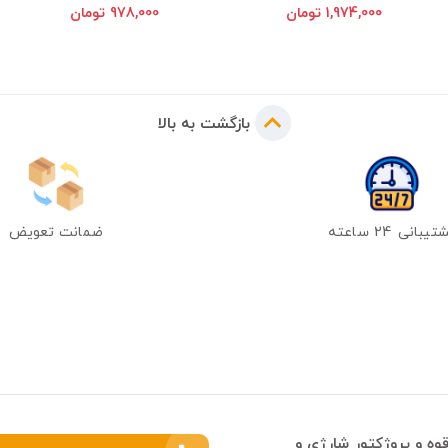
1,974,000 تومان
978,000 تومان
بازگشت به بالا
یبانی 24 ساعته
ضمانت تعویض
وه و پروژکتور شارژی و