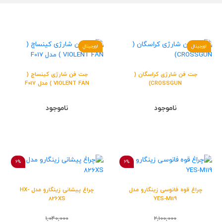
اورجینال
اورجینال
جت فن شارژی کراسگان (
جت فن شارژی کینساچ (
CROSSGUN)
VIOLENT FAN ) مدل F017
ناموجود
ناموجود
6%
6%
چراغ قوه فانوسی زینگارو مدل
چراغ پیشانی زینگارو مدل HX-
826XS
YES-M119
1,040,000
2,100,000