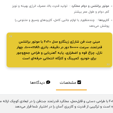
موتور براشلس و دوام عملکرد :
تولید قدرت بالا، مصرف انرژی بهینه و نویز
کم‌, دوام و طول عمر بیشتر
کاربردها :
چندمنظوره, با لوازم جانبی کامل، کاربردهای وسیع و متنوعی را
پوشش می‌دهد
مینی جت فن شارژی زینگارو مدل F020 با موتور براشلس
قدرتمند، سرعت 110000 دور در دقیقه، باتری 8000mAh، چهار
نازل، چراغ قوه و اضطراری، پایه آهنربایی و طراحی جمع‌وجور
برای خودرو، کمپینگ و کارگاه انتخابی حرفه‌ای است
مشخصات
دیدگاه‌ها
مینی جت فن شارژی زینگارو مدل F020 با طراحی دستی و قابل‌حمل، عملکرد قدرتمند جت‌فن را در اب
 است و ترکیبی از قدرت و کاربری آسان را در اختیار شما قرار می‌دهد