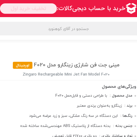
فیف‌ها و پیشنهادها
محبوب ترین برندها
قوانین و مقررات
مینی جت فن شارژی زینگارو مدل F020
اورجینال
Zingaro Rechargeable Mini Jet Fan Model F020
مدل محصول :
F020 با طراحی دستی و قابل‌حمل
برند :
زینگارو به‌عنوان برندی معتبر
رنگ‌ها :
این دستگاه در سه رنگ مشکی، سبز و زرد عرضه می‌شود
جنس بدنه :
بدنه دستگاه از پلاستیک ABS مهندسی‌شده ساخته شده
نوع و ساختار باتری :
دو باتری 21700 قابل تعویض