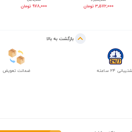
1,040,000
3,800,000
3,572,000 تومان
978,000 تومان
بازگشت به بالا
یبانی 24 ساعته
ضمانت تعویض