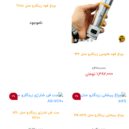
چراغ قوه زینگارو مدل T288
ناموجود
چراغ قوه فانوسی زینگارو مدل 936
1,470,000
1,382,000 تومان
6%
6%
جت فن شارژی زینگارو مدل AS-
چراغ پیشانی زینگارو مدل HX-816S
VC70