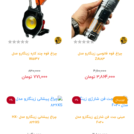
چراغ قوه فانوسی زینگارو مدل
چراغ قوه چند کاره زینگارو مدل
W5147
ZA183
820,000
4,110,000
3,864,000 تومان
771,000 تومان
اورجینال
6%
6%
مینی جت فن شارژی زینگارو مدل
چراغ پیشانی زینگارو مدل HX-
826XS
F020