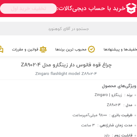
فیف‌ها و پیشنهادها
محبوب ترین برندها
قوانین و مقررات
چراغ قوه فانوس دار زینگارو مدل ZA902-4
Zingaro flashlight model ZA902-4
برند :
زینگارو | Zingaro
مدل :
ZA902-4
ظرفیت باتری :
9800 میلی‌آمپر‌ساعت
مدت زمان شارژدهی :
3 ساعت
قابلیت زوم :
دارد