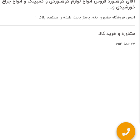
آقای کوهنورد فروش انواع لوازم کوهنوردی و کمپینگ و انواع چراغ ق
خورشیدی و....
آدرس فروشگاه حضوری: بانه، پاساژ پانیذ، طبقه ی همکف، پلاک 12
مشاوره و خرید کالا
09129581973