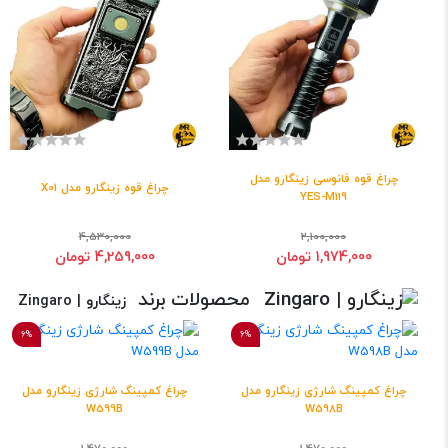
چراغ قوه فانوسی زینگارو مدل
چراغ قوه زینگارو مدل X01
YES-M119
4,530,000
2,100,000
1,974,000 تومان
4,259,000 تومان
محصولات برند
زینگارو | Zingaro
6%
6%
چراغ کمپینگ شارژی زینگارو مدل
چراغ کمپینگ شارژی زینگارو مدل
W599B
W598B