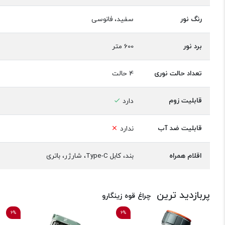
رنگ نور
سفید، فانوسی
برد نور
600 متر
تعداد حالت نوری
4 حالت
قابلیت زوم
دارد
قابلیت ضد آب
ندارد
اقلام همراه
بند، کابل Type-C، شارژر، باتری
پربازدید ترین
چراغ قوه زینگارو
6%
6%