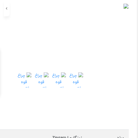
برند
زینگارو | Zingaro