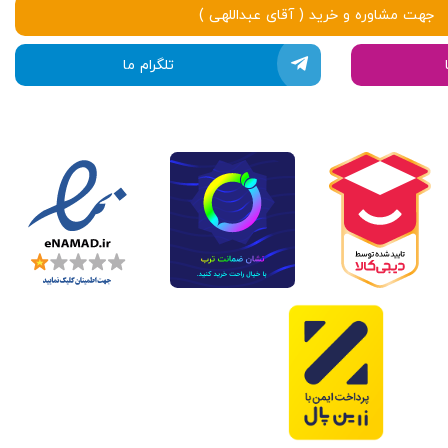
جهت مشاوره و خرید ( آقای عبداللهی )
تلگرام ما