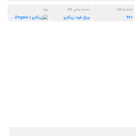
شناسه کالا
دسته بندی کالا
برند
976
چراغ قوه زینگارو
زینگارو | Zingaro