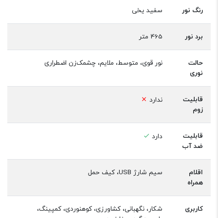
رنگ نور
سفید یخی
برد نور
465 متر
حالت
نور قوی، متوسط، ملایم، چشمک‌زن اضطراری
نوری
قابلیت
ندارد
زوم
قابلیت
دارد
ضد آب
اقلام
سیم شارژ USB، کیف حمل
همراه
کاربری
شکار، نگهبانی، کشاورزی، کوهنوردی، کمپینگ،