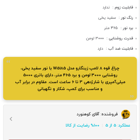
قابلیت زوم :
ندارد
رنگ نور :
سفید یخی
برد نور :
465 متر
قدرت روشنایی :
3000 لومن
قابلیت ضد آب :
دارد
چراغ قوه 8 لامپ زینگارو مدل W5185 با نور سفید یخی،
روشنایی 3000 لومن و برد 465 متر، دارای باتری 5000
میلی‌آمپری با شارژدهی 3 تا 6 ساعت است. مقاوم در برابر آب
و مناسب برای کمپ، شکار و نگهبانی
فروشنده:
آقای کوهنورد
عملکرد: 5 از 5
100% رضایت از کالا