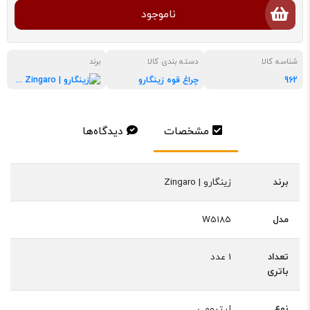
ناموجود
شناسه کالا
دسته بندی کالا
برند
962
چراغ قوه زینگارو
زینگارو | Zingaro
مشخصات
دیدگاه‌ها
برند
زینگارو | Zingaro
مدل
W5185
تعداد
1 عدد
باتری
نوع
لیتیومی