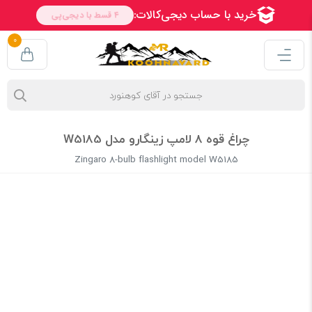
0
چراغ قوه 8 لامپ زینگارو مدل W5185
Zingaro 8-bulb flashlight model W5185