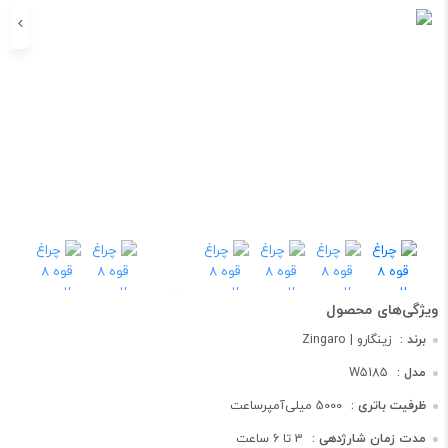
برند :
زینگارو | Zingaro
مدل :
W5185
ظرفیت باتری :
5000 میلی‌آمپر‌ساعت
مدت زمان شارژدهی :
3 تا 6 ساعت