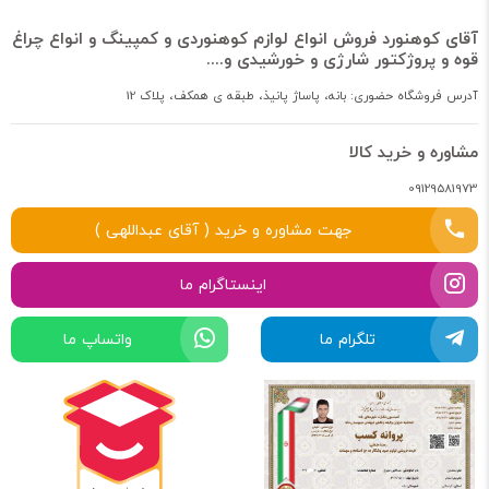
آقای کوهنورد فروش انواع لوازم کوهنوردی و کمپینگ و انواع چراغ
قوه و پروژکتور شارژی و خورشیدی و....
آدرس فروشگاه حضوری: بانه، پاساژ پانیذ، طبقه ی همکف، پلاک 12
مشاوره و خرید کالا
09129581973
جهت مشاوره و خرید ( آقای عبداللهی )
اینستاگرام ما
تلگرام ما
واتساپ ما