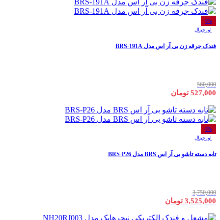
6%
اورجینال
فندک جرقه زن بی آر اس مدل BRS-191A
560,000
527,000 تومان
6%
اورجینال
تابه دسته تاشو بی آر اس BRS مدل BRS-P26
3,750,000
3,525,000 تومان