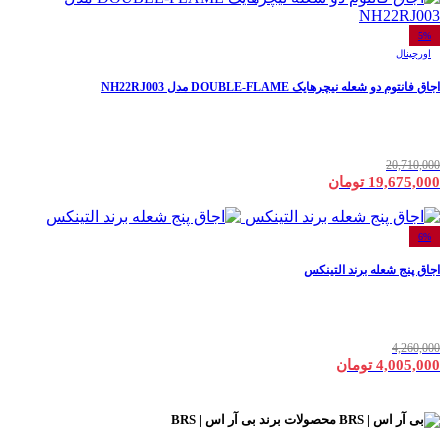
5%
اورجینال
اجاق فانتوم دو شعله نیچرهایک DOUBLE-FLAME مدل NH22RJ003
20,710,000
19,675,000 تومان
6%
اجاق پنج شعله برند التینکس
4,260,000
4,005,000 تومان
محصولات برند
بی آر اس | BRS