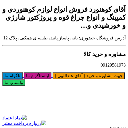
آقای کوهنورد فروش انواع لوازم کوهنوردی و
کمپینگ و انواع چراغ قوه و پروژکتور شارژی
و خورشیدی و....
آدرس فروشگاه حضوری: بانه، پاساژ پانیذ، طبقه ی همکف، پلاک 12
مشاوره و خرید کالا
09129581973
جهت مشاوره و خرید ( آقای عبداللهی )
اینستاگرام ما
تلگرام ما
واتساپ ما