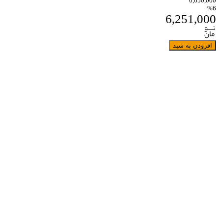
6,650,000
%6
6,251,000
افزودن به سبد