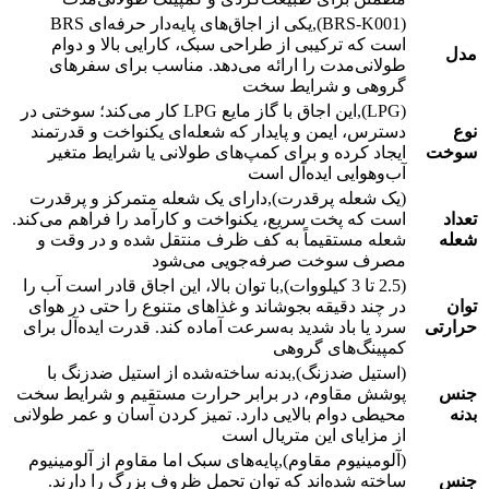
(BRS-K001),یکی از اجاق‌های پایه‌دار حرفه‌ای BRS
است که ترکیبی از طراحی سبک، کارایی بالا و دوام
مدل
طولانی‌مدت را ارائه می‌دهد. مناسب برای سفرهای
گروهی و شرایط سخت
(LPG),این اجاق با گاز مایع LPG کار می‌کند؛ سوختی در
نوع
دسترس، ایمن و پایدار که شعله‌ای یکنواخت و قدرتمند
سوخت
ایجاد کرده و برای کمپ‌های طولانی یا شرایط متغیر
آب‌وهوایی ایده‌آل است
(یک شعله پرقدرت),دارای یک شعله متمرکز و پرقدرت
تعداد
است که پخت سریع، یکنواخت و کارآمد را فراهم می‌کند.
شعله
شعله مستقیماً به کف ظرف منتقل شده و در وقت و
مصرف سوخت صرفه‌جویی می‌شود
(2.5 تا 3 کیلووات),با توان بالا، این اجاق قادر است آب را
توان
در چند دقیقه بجوشاند و غذاهای متنوع را حتی در هوای
حرارتی
سرد یا باد شدید به‌سرعت آماده کند. قدرت ایده‌آل برای
کمپینگ‌های گروهی
(استیل ضدزنگ),بدنه ساخته‌شده از استیل ضدزنگ با
جنس
پوشش مقاوم، در برابر حرارت مستقیم و شرایط سخت
بدنه
محیطی دوام بالایی دارد. تمیز کردن آسان و عمر طولانی
از مزایای این متریال است
(آلومینیوم مقاوم),پایه‌های سبک اما مقاوم از آلومینیوم
جنس
ساخته شده‌اند که توان تحمل ظروف بزرگ را دارند.