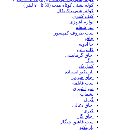
کوله پشتی کوتاه مدت (50 تا ۷۰ لیتر )
کوله پشتی تاکتیکال
کیف کمری
لوازم آشپزی
سر شعله
ست ظروف کمپسور
چاقو
جا ادویه
کلمن آب
اجاق گرمایشی
ماگ
کمل بک
باربیکیو ایستاده
اجاق هیزمی
ست قابلمه
میز آشپزی
بشقاب
گریل
اجاق ذغالی
کتری
اجاق گاز
ست قاشق چنگال
باربیکیو