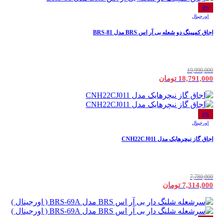
6%
اورجینال
اجاق کمپینگ دو شعله بی آر اس BRS مدل BRS-81
19,990,000
18,791,000 تومان
6%
اورجینال
اجاق گاز نیچرهایک مدل CNH22CJ011
7,780,000
7,314,000 تومان