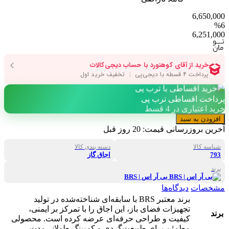
6,650,000
%6
6,251,000
پرداخت اقساطی ترب پی
خرید اعتباری در 4 قسط
افزودن به سبد
آخرین بروزرسانی قیمت:
20 روز قبل
شناسه کالا
دسته بندی کالا
793
اجاق گاز
برند
بی آر اس | BRS
مشخصات
دیدگاه‌ها
برند معتبر BRS با سابقه‌ای شناخته‌شده در تولید
تجهیزات فضای باز، این اجاق را با تمرکز بر ایمنی،
برند
کیفیت و طراحی حرفه‌ای عرضه کرده است. محصولی
مطمئن برای طبیعت‌گردی و کمپینگ طولانی‌مدت