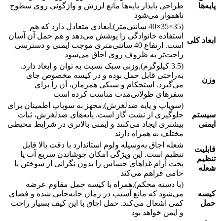
پایه‌ها
طراحی پایدار پایه‌ها مانع لرزش و واژگونی روی سطوح
ناهموار می‌شود
(35×35×40 سانتی‌متر),ابعادی متعادل دارد که هم
استفاده خانوادگی را پوشش می‌دهد و هم حمل آن آسان
ابعاد کلی
است. ارتفاع 40 سانتی‌متری موجب ایمنی و دسترسی
راحت‌تر به ظروف روی اجاق می‌شود
(3.5 کیلوگرم),وزنی سبک نسبت به توان و ابعاد دارد.
به‌راحتی قابل حمل بوده و در کیسه مخصوص جای
وزن
می‌گیرد. استحکام و سبکی همزمان، آن را برای
سفرهای طولانی‌مدت مناسب کرده است
(سوپاپ و پایه ضدلغزش),مجهز به سوپاپ اطمینان برای
سیستم
جلوگیری از نشت گاز است. پایه‌های ضدلغزش، ثبات
ایمنی
بیشتری ایجاد می‌کنند و ایمنی بالاتری در شرایط محیطی
مختلف به همراه دارند
شعله اجاق به‌وسیله ولوم استاندارد با دقت بالا قابل
قابلیت
تنظیم است. این ویژگی امکان جوشاندن سریع آب یا
تنظیم
پخت آرام غذاهای حساس را بدون نگرانی از سوختن یا
شعله
خامی فراهم می‌کند
(با دسته محکم),همراه با کیسه حمل مقاوم عرضه
کیسه
می‌شود که مانع آسیب در زمان جابه‌جایی شده و فضای
حمل
کمی اشغال می‌کند. حمل اجاق با این کیف بسیار راحت
و ایمن خواهد بود