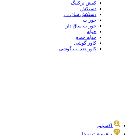
کفش ترکینگ
دستکش
دستکش ساق دار
جوراب
جوراب ساق دار
حوله
حوله حمام
کاور گوشی
کاور ضد آب گوشی
اکسپلور
پرفروش‌ترین‌ها