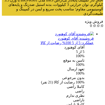
اجاق گاز کمپینگ پایه‌دار بی‌آراس BRS مدل BRS-K001 با وزن 3.5
کیلوگرم، توان حرارتی 3 کیلووات، بدنه استیل ضدزنگ و پایه‌های
آلومینیومی مقاوم؛ مناسب پخت سریع و ایمن در کمپینگ و
طبیعت‌گردی
فروش ویژه
0
:
0
:
0
:
0
فروشنده:
آقای کوهنورد
عملکرد: 5 از 5
100% رضایت از کالا
آقای کوهنورد
5
از 5
100%
تامین به موقع
100%
تعهد ارسال
100%
بدون مرجوعی
100%
رضایت از کالا
(
21
نفر)
کاملا راضی
راضی
نظری ندارم
ناراضی
کاملا ناراضی