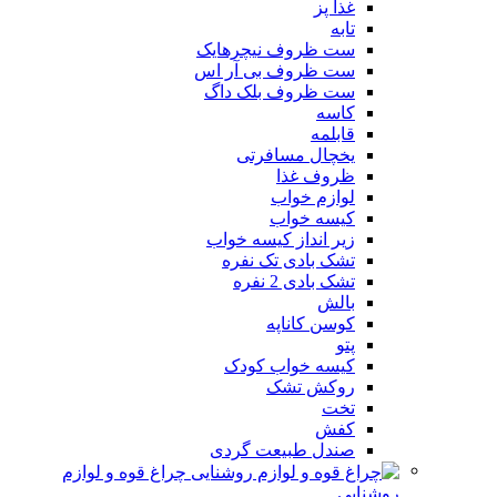
غذا پز
تابه
ست ظروف نیچرهایک
ست ظروف بی آر اس
ست ظروف بلک داگ
کاسه
قابلمه
یخچال مسافرتی
ظروف غذا
لوازم خواب
کیسه خواب
زیر انداز کیسه خواب
تشک بادی تک نفره
تشک بادی 2 نفره
بالش
کوسن کاناپه
پتو
کیسه خواب کودک
روکش تشک
تخت
کفش
صندل طبیعت گردی
چراغ قوه و لوازم
روشنایی