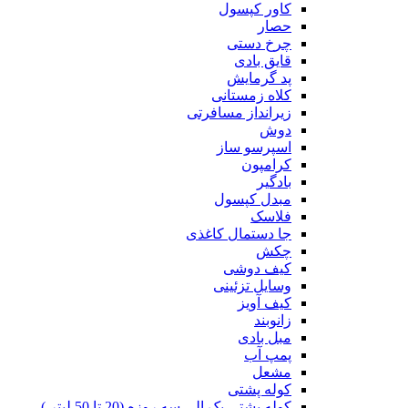
کاور کپسول
حصار
چرخ دستی
قایق بادی
پد گرمایش
کلاه زمستانی
زیرانداز مسافرتی
دوش
اسپرسو ساز
کرامپون
بادگیر
مبدل کپسول
فلاسک
جا دستمال کاغذی
چکش
کیف دوشی
وسایل تزئینی
کیف آویز
زانوبند
مبل بادی
پمپ آب
مشعل
کوله پشتی
کوله پشتی یک الی سه روزه (20 تا 50 لیتر )