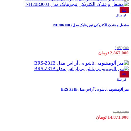
6%
اورجینال
مشعل و فندک الکتریکی نیچرهایک مدل NH20RJ003
3,050,000
2,867,000 تومان
6%
اورجینال
میز آلومینیومی تاشو بی آر اس مدل BRS-Z31B
15,820,000
14,871,000 تومان