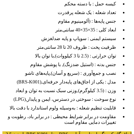
کیسه حمل :
با دسته محکم
تعداد شعله :
یک شعله پرقدرت
جنس پایه‌ها :
(آلومینیوم مقاوم
ابعاد کلی :
35×35×40 سانتی‌متر
سیستم ایمنی :
سوپاپ و پایه ضدلغزش
ظرفیت پخت :
ظروف 20 تا 28 سانتی‌متر
توان حرارتی :
(2.5 تا 3 کیلووات),با توان بالا
جنس بدنه :
(استیل ضدزنگ), با پوشش مقاوم
نصب و جمع‌آوری :
(سریع و آسان),پایه‌های تاشو
مدل :
(BRS-K001),یکی از اجاق‌های پایه‌دار حرفه‌ای
وزن :
(3.5 کیلوگرم),وزنی سبک نسبت به توان و ابعاد
نوع سوخت :
(LPG),سوختی در دسترس، ایمن و پایدار
قابلیت تنظیم شعله :
به‌وسیله ولوم استاندارد با دقت بالا
مقاومت در برابر شرایط محیطی :
در برابر باد، رطوبت و
تغییرات دمایی مقاوم است