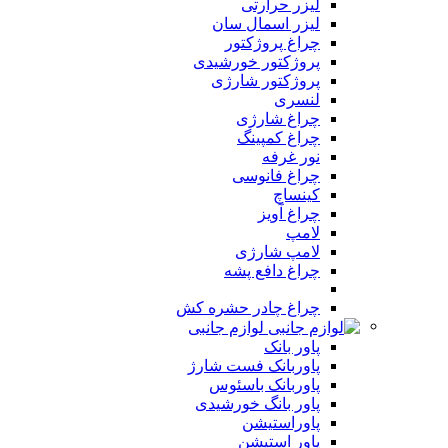
لیزر حرارتی
لیزر اسمال سان
چراغ پروژکتور
پروژکتور خورشیدی
پروژکتور شارژی
لنسری
چراغ شارژی
چراغ کمپینگ
نور غرفه
چراغ فانوسی
کینساچ
چراغ آویز
لامپ
لامپ شارژی
چراغ دافع پشه
چراغ چادر حشره کش
لوازم جانبی
پاور بانک
پاوربانک فست شارژ
پاوربانک باسئوس
پاور بانگ خورشیدی
پاوراستیشن
پاور استیشن