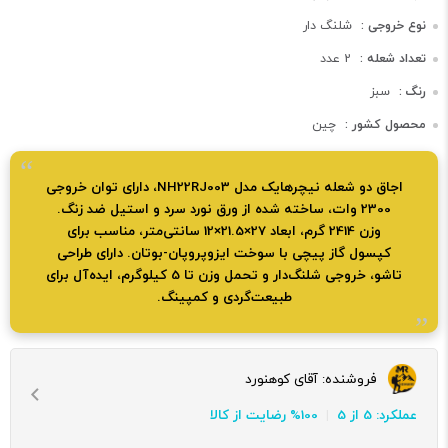
نوع خروجی :
شلنگ دار
تعداد شعله :
2 عدد
رنگ :
سبز
محصول کشور :
چین
اجاق دو شعله نیچرهایک مدل NH22RJ003، دارای توان خروجی
2300 وات، ساخته شده از ورق نورد سرد و استیل ضد زنگ.
وزن 2414 گرم، ابعاد 27×21.5×12 سانتی‌متر، مناسب برای
کپسول گاز پیچی با سوخت ایزوپروپان-بوتان. دارای طراحی
تاشو، خروجی شلنگ‌دار و تحمل وزن تا 5 کیلوگرم، ایده‌آل برای
طبیعت‌گردی و کمپینگ.
فروشنده:
آقای کوهنورد
عملکرد: 5 از 5
100% رضایت از کالا