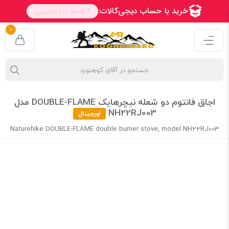
0
اجاق فانتوم دو شعله نیچرهایک DOUBLE-FLAME مدل
NH22RJ003
اورجینال
Naturehike DOUBLE-FLAME double burner stove, model NH22RJ003