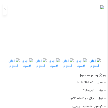
مدل :
NH22RJ003
برند :
نیچرهایک
نوع :
اجاق دو شعله تاشو
کپسول مناسب :
پیچی