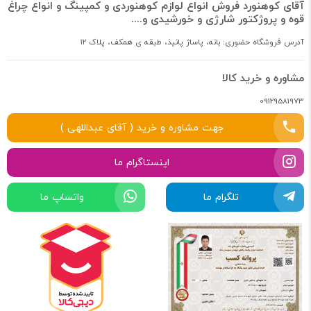
آقای کوهنورد فروش انواع لوازم کوهنوردی و کمپینگ و انواع چراغ
قوه و پروژکتور شارژی و خورشیدی و....
آدرس فروشگاه حضوری: بانه، پاساژ پانیذ، طبقه ی همکف، پلاک 12
مشاوره و خرید کالا
09129581973
جهت مشاوره و خرید ( آقای عبداللهی )
اینستاگرام ما
تلگرام ما
واتساپ ما