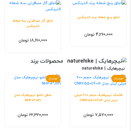
اجاق پنج شعله برند التینکس
اجاق گاز مسافرتی سه شعله
التینکس
4,260,000 تومان
18,610,000 تومان
محصولات برند
نیچرهایک | naturehike
اورجینال
اورجینال
فلاسک نیچرهایک حجم 600 میلی
منقل تاشو نیچرهایک مدل
لیتر مدل CNK2550CF016
NH20PJ121
7,570,000 تومان
22,320,000 تومان