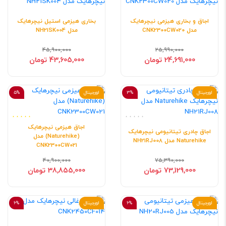
اجاق و بخاری هیزمی نیچرهایک
بخاری هیزمی استیل نیچرهایک
مدل CNK2300CW020
مدل NH21SK004
45,900,000
25,990,000
24,691,000 تومان
43,605,000 تومان
اورجینال
3%
اورجینال
5%
اجاق هیزمی نیچرهایک
اجاق چادری تیتانیومی نیچرهایک
(Naturehike) مدل
Naturehike مدل NH21RJ008
CNK2300CW021
40,900,000
75,390,000
73,129,000 تومان
38,855,000 تومان
اورجینال
6%
اورجینال
6%