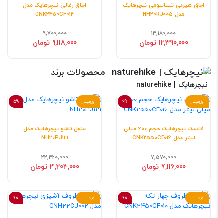
اجاق هیزمی تیتانیومی نیچرهایک
اجاق زغالی نیچرهایک مدل
مدل NH20RJ005
CNK2450CF014
9,700,000
13,180,000
12,390,000 تومان
9,118,000 تومان
محصولات برند
نیچرهایک | naturehike
اورجینال
6%
اورجینال
5%
فلاسک نیچرهایک حجم 600 میلی
منقل تاشو نیچرهایک مدل
لیتر مدل CNK2550CF016
NH20PJ121
22,320,000
7,570,000
7,116,000 تومان
21,204,000 تومان
اورجینال
6%
اورجینال
6%