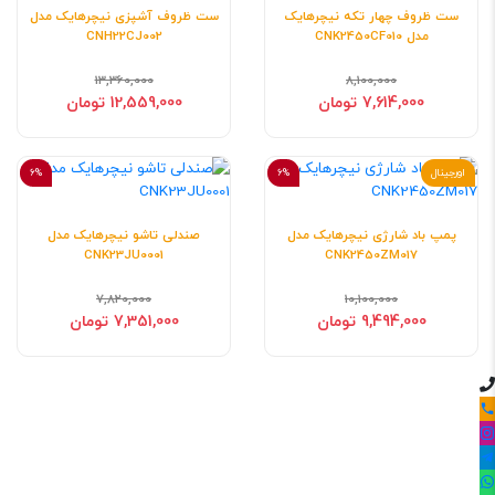
ست ظروف چهار تکه نیچرهایک
ست ظروف آشپزی نیچرهایک مدل
مدل CNK2450CF010
CNH22CJ002
13,360,000
8,100,000
7,614,000 تومان
12,559,000 تومان
اورجینال
6%
6%
پمپ باد شارژی نیچرهایک مدل
صندلی تاشو نیچرهایک مدل
CNK23JU0001
CNK2450ZM017
7,820,000
10,100,000
9,494,000 تومان
7,351,000 تومان