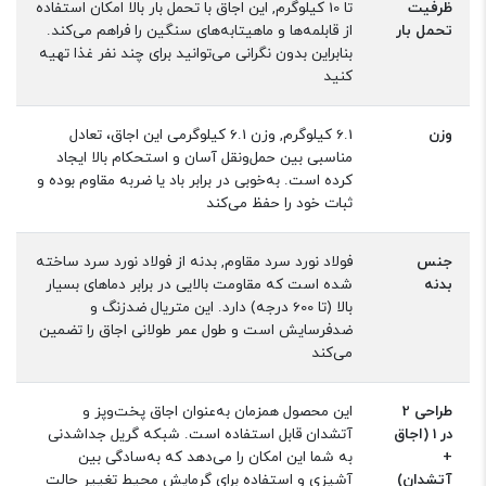
ظرفیت
تا 10 کیلوگرم, این اجاق با تحمل بار بالا امکان استفاده
تحمل بار
از قابلمه‌ها و ماهیتابه‌های سنگین را فراهم می‌کند.
بنابراین بدون نگرانی می‌توانید برای چند نفر غذا تهیه
کنید
وزن
6.1 کیلوگرم, وزن 6.1 کیلوگرمی این اجاق، تعادل
مناسبی بین حمل‌ونقل آسان و استحکام بالا ایجاد
کرده است. به‌خوبی در برابر باد یا ضربه مقاوم بوده و
ثبات خود را حفظ می‌کند
جنس
فولاد نورد سرد مقاوم, بدنه از فولاد نورد سرد ساخته
بدنه
شده است که مقاومت بالایی در برابر دماهای بسیار
بالا (تا 600 درجه) دارد. این متریال ضدزنگ و
ضدفرسایش است و طول عمر طولانی اجاق را تضمین
می‌کند
طراحی 2
این محصول همزمان به‌عنوان اجاق پخت‌وپز و
در 1 (اجاق
آتشدان قابل استفاده است. شبکه گریل جداشدنی
+
به شما این امکان را می‌دهد که به‌سادگی بین
آتشدان)
آشپزی و استفاده برای گرمایش محیط تغییر حالت