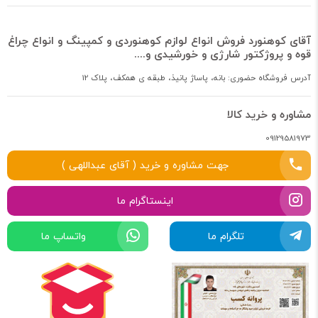
آقای کوهنورد فروش انواع لوازم کوهنوردی و کمپینگ و انواع چراغ
قوه و پروژکتور شارژی و خورشیدی و....
آدرس فروشگاه حضوری: بانه، پاساژ پانیذ، طبقه ی همکف، پلاک 12
مشاوره و خرید کالا
09129581973
جهت مشاوره و خرید ( آقای عبداللهی )
اینستاگرام ما
تلگرام ما
واتساپ ما