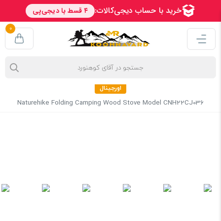
0
اجاق هیزمی تاشو کمپینگ نیچرهایک مدل CNH22CJ036
اورجینال
Naturehike Folding Camping Wood Stove Model CNH22CJ036