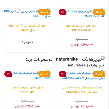
اورجینال
6%
اورجینال
اجاق زغالی نیچرهایک مدل
اجاق گاز هیزمی بی آر اس BRS
CNK2450CF014
مدل BRS-116
9,700,000
ناموجود
9,118,000 تومان
محصولات برند
نیچرهایک | naturehike
اورجینال
6%
اورجینال
5%
فلاسک نیچرهایک حجم 600 میلی
منقل تاشو نیچرهایک مدل
لیتر مدل CNK2550CF016
NH20PJ121
22,320,000
7,570,000
7,116,000 تومان
21,204,000 تومان