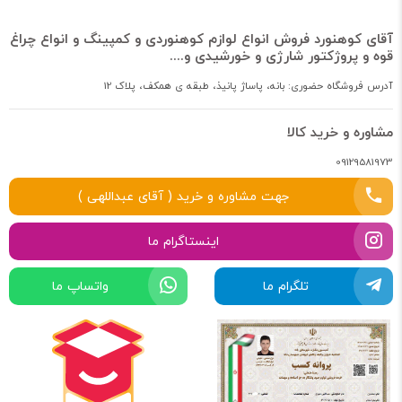
آقای کوهنورد فروش انواع لوازم کوهنوردی و کمپینگ و انواع چراغ
قوه و پروژکتور شارژی و خورشیدی و....
آدرس فروشگاه حضوری: بانه، پاساژ پانیذ، طبقه ی همکف، پلاک 12
مشاوره و خرید کالا
09129581973
جهت مشاوره و خرید ( آقای عبداللهی )
اینستاگرام ما
تلگرام ما
واتساپ ما