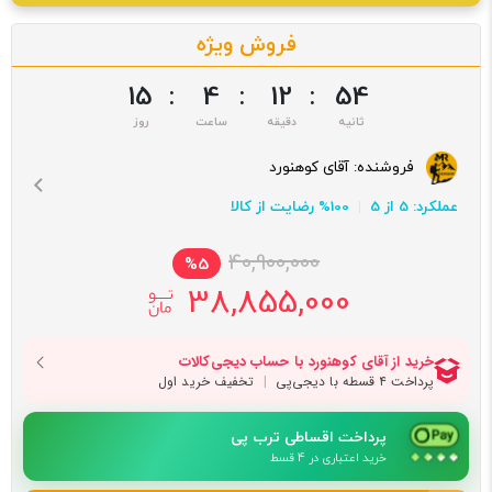
فروش ویژه
15
:
4
:
12
:
53
فروشنده:
آقای کوهنورد
عملکرد: 5 از 5
100% رضایت از کالا
40,900,000
%5
38,855,000
پرداخت اقساطی ترب پی
خرید اعتباری در 4 قسط