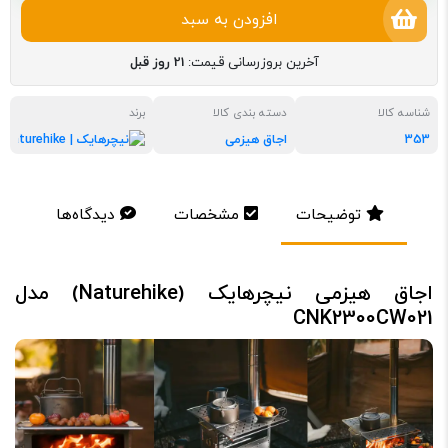
افزودن به سبد
آخرین بروزرسانی قیمت:
21 روز قبل
شناسه کالا
دسته بندی کالا
برند
353
اجاق هیزمی
نیچرها
توضیحات
مشخصات
دیدگاه‌ها
اجاق هیزمی نیچرهایک (Naturehike) مدل
CNK2300CW021