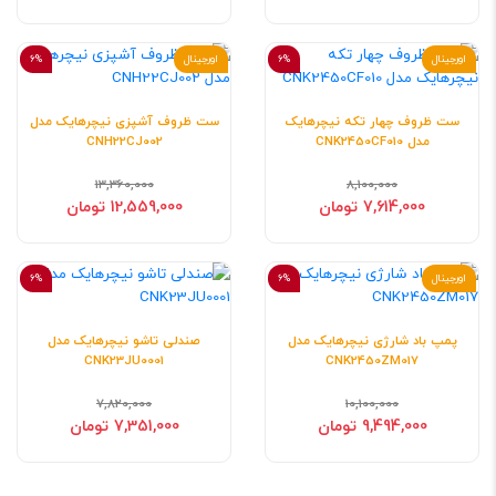
اورجینال
6%
اورجینال
6%
ست ظروف چهار تکه نیچرهایک
ست ظروف آشپزی نیچرهایک مدل
مدل CNK2450CF010
CNH22CJ002
13,360,000
8,100,000
7,614,000 تومان
12,559,000 تومان
اورجینال
6%
6%
پمپ باد شارژی نیچرهایک مدل
صندلی تاشو نیچرهایک مدل
CNK23JU0001
CNK2450ZM017
7,820,000
10,100,000
9,494,000 تومان
7,351,000 تومان