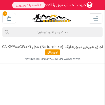
0
اجاق هیزمی نیچرهایک (Naturehike) مدل CNK2300CW021
اورجینال
Naturehike CNK2300CW021 wood stove