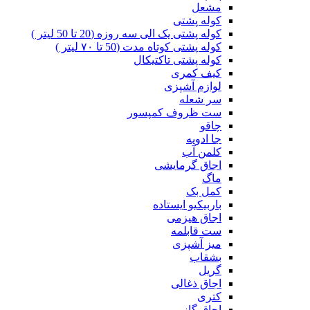
مشعل
کوله پشتی
کوله پشتی یک الی سه روزه (20 تا 50 لیتر )
کوله پشتی کوتاه مدت (50 تا ۷۰ لیتر )
کوله پشتی تاکتیکال
کیف کمری
لوازم آشپزی
سر شعله
ست ظروف کمپسور
چاقو
جا ادویه
کلمن آب
اجاق گرمایشی
ماگ
کمل بک
باربیکیو ایستاده
اجاق هیزمی
ست قابلمه
میز آشپزی
بشقاب
گریل
اجاق ذغالی
کتری
اجاق گاز