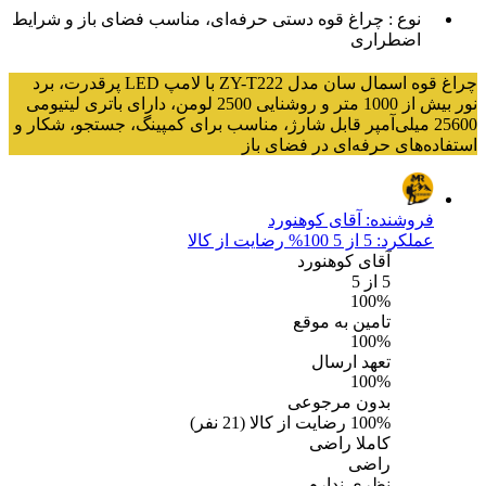
نوع :
چراغ قوه دستی حرفه‌ای، مناسب فضای باز و شرایط
اضطراری
چراغ قوه اسمال سان مدل ZY-T222 با لامپ LED پرقدرت، برد
نور بیش از 1000 متر و روشنایی 2500 لومن، دارای باتری لیتیومی
25600 میلی‌آمپر قابل شارژ، مناسب برای کمپینگ، جستجو، شکار و
استفاده‌های حرفه‌ای در فضای باز
فروشنده:
آقای کوهنورد
عملکرد: 5 از 5
100% رضایت از کالا
آقای کوهنورد
5
از 5
100%
تامین به موقع
100%
تعهد ارسال
100%
بدون مرجوعی
100%
رضایت از کالا
(
21
نفر)
کاملا راضی
راضی
نظری ندارم