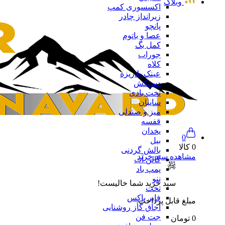
وبلاگ
اکسسوری کمپ
زیرانداز چادر
پانچو
عصا و باتوم
کمل بگ
جوراب
کلاه
عینک پلاریزه
دستکش
تخت بادی
سایبان
میز و صندلی
قفسه
یخدان
0
بیل
0 کالا
بالش گردنی
مشاهده سبد خرید
گالن آب
پمپ باد
ننو
سبد خرید شما خالیست!
تخت
فایر باکس
مبلغ قابل پرداخت:
اجاق گاز روشنایی
جت فن
0 تومان