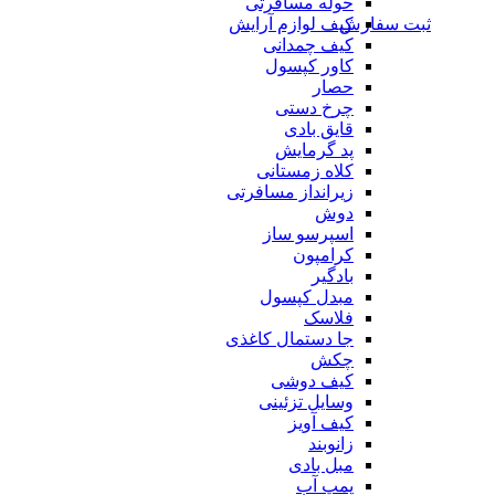
حوله مسافرتی
ثبت سفارش
کیف لوازم آرایش
کیف چمدانی
کاور کپسول
حصار
چرخ دستی
قایق بادی
پد گرمایش
کلاه زمستانی
زیرانداز مسافرتی
دوش
اسپرسو ساز
کرامپون
بادگیر
مبدل کپسول
فلاسک
جا دستمال کاغذی
چکش
کیف دوشی
وسایل تزئینی
کیف آویز
زانوبند
مبل بادی
پمپ آب