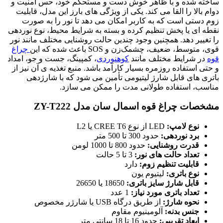
ساخته شده و با ظاهر خوش دست و مستحکم خود، حس امنیت و
دوام بالا را القا می کند. یکی از ویژگی های بارز این مدل، قابلیت
زوم دستی است که به کاربر امکان می دهد تا نور را به صورت
نقطه ای یا پخش تنظیم کرده و بسته به شرایط محیط، نوع نوردهی
را تغییر دهد. همچنین وجود چندین حالت روشنایی مختلف مانند نور
قوی، متوسط، ضعیف، چشمک‌زن و SOS باعث شده که این
چراغ
قوه
در شرایط مختلف مانند
کوهنوردی
، کمپینگ، جست و جو، امداد
و حتی استفاده روزمره بسیار کارآمد باشد. منبع تغذیه ی آن نیز از
باتری های قابل شارژ لیتیومی تأمین می شود که با شارژدهی
مناسب، استفاده طولانی مدت را ممکن می سازد.
مشخصات چراغ قوه اسمال سان مدل ZY-T222
نوع لامپ:
LED از نوع CREE T6 یا L2
برد نوردهی:
حدود 300 تا 500 متر
قدرت روشنایی:
حدود 800 تا 1000 لومن
تعداد حالت های نور:
3 تا 5 حالت
قابلیت تنظیم زوم:
دارد
نوع باتری:
لیتیوم یون
قابل شارژ سایز باتری:
18650 یا 26650
تعداد باتری مورد نیاز:
1 عدد
نحوه شارژ:
از طریق درگاه USB یا شارژر مخصوص
جنس بدنه:
آلومینیوم مقاوم
ابعاد تقریبی:
حدود 16 تا 18 سانتی متر