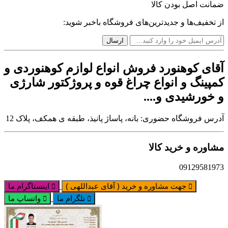
ضمانت اصل بودن کالا
از تخفیف‌ها و جدیدترین‌های فروشگاه باخبر شوید:
آقای کوهنورد فروش انواع لوازم کوهنوردی و
کمپینگ و انواع چراغ قوه و پروژکتور شارژی
و خورشیدی و....
آدرس فروشگاه حضوری: بانه، پاساژ پانیذ، طبقه ی همکف، پلاک 12
مشاوره و خرید کالا
09129581973
جهت مشاوره و خرید ( آقای عبداللهی )
اینستاگرام ما
تلگرام ما
واتساپ ما