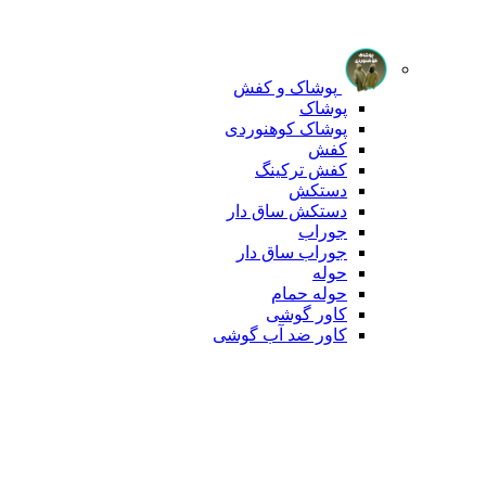
پوشاک و کفش
پوشاک
پوشاک کوهنوردی
کفش
کفش ترکینگ
دستکش
دستکش ساق دار
جوراب
جوراب ساق دار
حوله
حوله حمام
کاور گوشی
کاور ضد آب گوشی