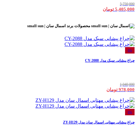
5,750,000
5,405,000 تومان
محصولات برند
اسمال سان | small sun
6%
چراغ پیشانی سبک مدل CY-2088
1,040,000
978,000 تومان
6%
چراغ پیشانی مهتابی اسمال سان مدل ZY-H129