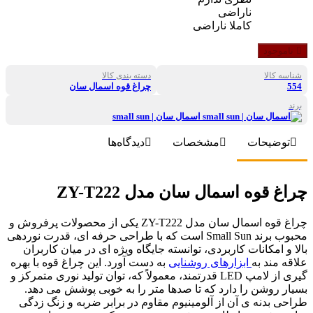
ناراضی
کاملا ناراضی
ناموجود
شناسه کالا
دسته بندی کالا
554
چراغ قوه اسمال سان
برند
اسمال سان | small sun
توضیحات
مشخصات
دیدگاه‌ها
چراغ قوه اسمال سان مدل ZY-T222
چراغ قوه اسمال سان مدل ZY-T222 یکی از محصولات پرفروش و
محبوب برند Small Sun است که با طراحی حرفه ای، قدرت نوردهی
بالا و امکانات کاربردی، توانسته جایگاه ویژه ای در میان کاربران
علاقه مند به
ابزارهای روشنایی
به دست آورد. این چراغ قوه با بهره
گیری از لامپ LED قدرتمند، معمولاً که، توان تولید نوری متمرکز و
بسیار روشن را دارد که تا صدها متر را به خوبی پوشش می دهد.
طراحی بدنه ی آن از آلومینیوم مقاوم در برابر ضربه و زنگ زدگی