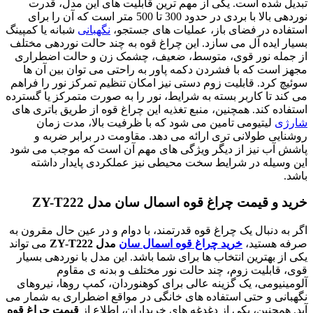
تبدیل شده است. یکی از مهم ترین قابلیت های این مدل، قدرت
نوردهی بالا با بردی در حدود 300 تا 500 متر است که آن را برای
استفاده در فضای باز، عملیات های جستجو،
نگهبانی
شبانه یا کمپینگ
بسیار ایده آل می سازد. این چراغ قوه به چند حالت نوردهی مختلف
از جمله نور قوی، متوسط، ضعیف، چشمک زن و حالت اضطراری
مجهز است که با فشردن دکمه پاور به راحتی می توان بین آن ها
سوئیچ کرد. قابلیت زوم دستی نیز امکان تنظیم تمرکز نور را فراهم
می کند تا کاربر بسته به شرایط، نور را به صورت متمرکز یا گسترده
استفاده کند. همچنین، منبع تغذیه این چراغ قوه از طریق باتری های
شارژی
لیتیومی تامین می شود که با ظرفیت بالا، مدت زمان
روشنایی طولانی تری ارائه می دهد. مقاومت در برابر ضربه و
پاشش آب نیز از دیگر ویژگی های مهم آن است که موجب می شود
این وسیله در شرایط سخت محیطی نیز عملکردی پایدار داشته
باشد.
خرید و قیمت چراغ قوه اسمال سان مدل ZY-T222
اگر به دنبال یک چراغ قوه قدرتمند، با دوام و در عین حال مقرون به
صرفه هستید،
خرید چراغ قوه اسمال سان
مدل ZY-T222
می تواند
یکی از بهترین انتخاب ها برای شما باشد. این مدل با نوردهی بسیار
قوی، قابلیت زوم، چند حالت نور مختلف و بدنه ی مقاوم
آلومینیومی، یک گزینه عالی برای کوهنوردان، کمپ روها، نیروهای
نگهبانی و حتی استفاده های خانگی در مواقع اضطراری به شمار می
آید. همچنین، یکی از دغدغه های خریداران، اطلاع از
قیمت چراغ قوه