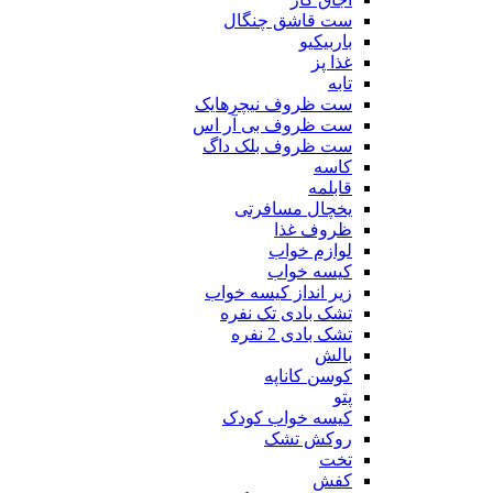
ست قاشق چنگال
باربیکیو
غذا پز
تابه
ست ظروف نیچرهایک
ست ظروف بی آر اس
ست ظروف بلک داگ
کاسه
قابلمه
یخچال مسافرتی
ظروف غذا
لوازم خواب
کیسه خواب
زیر انداز کیسه خواب
تشک بادی تک نفره
تشک بادی 2 نفره
بالش
کوسن کاناپه
پتو
کیسه خواب کودک
روکش تشک
تخت
کفش