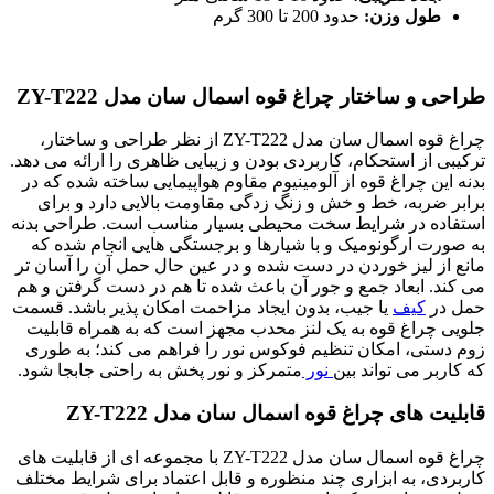
طول وزن:
حدود 200 تا 300 گرم
طراحی و ساختار چراغ قوه اسمال سان مدل ZY-T222
چراغ قوه اسمال سان مدل ZY-T222 از نظر طراحی و ساختار،
ترکیبی از استحکام، کاربردی بودن و زیبایی ظاهری را ارائه می دهد.
بدنه این چراغ قوه از آلومینیوم مقاوم هواپیمایی ساخته شده که در
برابر ضربه، خط و خش و زنگ زدگی مقاومت بالایی دارد و برای
استفاده در شرایط سخت محیطی بسیار مناسب است. طراحی بدنه
به صورت ارگونومیک و با شیارها و برجستگی هایی انجام شده که
مانع از لیز خوردن در دست شده و در عین حال حمل آن را آسان تر
می کند. ابعاد جمع و جور آن باعث شده تا هم در دست گرفتن و هم
حمل در
کیف
یا جیب، بدون ایجاد مزاحمت امکان پذیر باشد. قسمت
جلویی چراغ قوه به یک لنز محدب مجهز است که به همراه قابلیت
زوم دستی، امکان تنظیم فوکوس نور را فراهم می کند؛ به طوری
که کاربر می تواند بین
نور
متمرکز و نور پخش به راحتی جابجا شود.
قابلیت های چراغ قوه اسمال سان مدل ZY-T222
چراغ قوه اسمال سان مدل ZY-T222 با مجموعه ای از قابلیت های
کاربردی، به ابزاری چند منظوره و قابل اعتماد برای شرایط مختلف