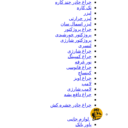
چراغ چادر چند کاره
تک کاره
لیزر
لیزر حرارتی
لیزر اسمال سان
چراغ پروژکتور
پروژکتور خورشیدی
پروژکتور شارژی
لنسری
چراغ شارژی
چراغ کمپینگ
نور غرفه
چراغ فانوسی
کینساچ
چراغ آویز
لامپ
لامپ شارژی
چراغ دافع پشه
چراغ چادر حشره کش
لوازم جانبی
پاور بانک