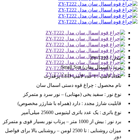
مدل :
ZY-T222
برند :
Small Sun (اسمال سان)
تعداد لامپ :
1 عدد لامپ LED پرقدرت
نام محصول :
چراغ قوه دستی اسمال سان
نوع نور :
سفید یخی (مهتابی) – نور سرد و متمرکز
قابلیت شارژ مجدد :
دارد (همراه با شارژر مخصوص)
نوع باتری :
یک عدد باتری لیتیومی 25600 میلی‌آمپر
برد نور :
بیش از 1000 متر – پرتاب نور بسیار قوی و متمرکز
میزان روشنایی :
تا 2500 لومن – روشنایی بالا برای فواصل
دور