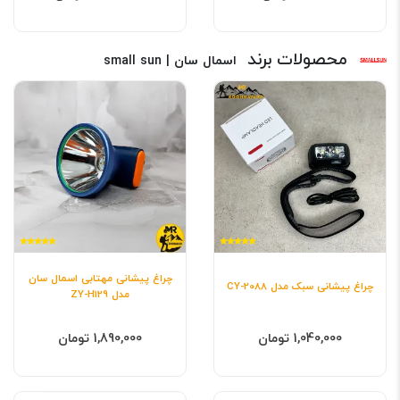
محصولات برند
اسمال سان | small sun
چراغ پیشانی مهتابی اسمال سان
چراغ پیشانی سبک مدل CY-2088
مدل ZY-H129
1,040,000 تومان
1,890,000 تومان