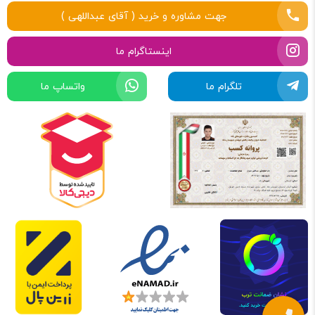
جهت مشاوره و خرید ( آقای عبداللهی )
اینستاگرام ما
تلگرام ما
واتساپ ما