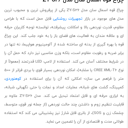
چراغ قوه اسمال سان مدل ZY-S26 یکی از پرفروش ترین و محبوب ترین
مدل های موجود در بازار
تجهیزات روشنایی
قابل حمل است که با طراحی
مقاوم، قدرت نوردهی بالا و امکانات پیشرفته، توانسته توجه کاربران حرفه
ای و علاقه مندان به فعالیت های فضای باز را به خود جلب کند. این چراغ
قوه با بهره گیری از بدنه ای ساخته شده از آلومینیوم هواپیما، نه تنها در
برابر ضربه و رطوبت مقاوم است، بلکه وزن مناسبی نیز دارد که حمل آن را
در شرایط مختلف آسان می کند. استفاده از لامپ LED قدرتمند (معمولاً از
نوع CREE XML-T6 یا مشابه)، امکان نوردهی بسیار قوی با بردی فراتر از 500
متر را فراهم می سازد؛ امکانی که آن را برای استفاده در
کوهنوردی
،
کمپینگ، گشت های شبانه، عملیات امداد و نجات یا حتی نگهبانی شبانه،
به ابزاری حرفه ای و قابل اعتماد تبدیل می کند. مدل ZY-S26 علاوه بر
قابلیت تنظیم زوم و داشتن چند حالت نوردهی (از جمله نور قوی، متوسط،
چشمک زن و SOS)، از باتری قابل شارژ نیز پشتیبانی می کند که استفاده
طولانی مدت و اقتصادی از آن را تضمین می نماید.