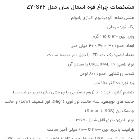
مشخصات چراغ قوه اسمال سان مدل ZY-S26
جنس بدنه:
آلومینیوم آلیاژی بادوام
رنگ نور:
مهتابی
وزن:
بین 130 تا 215 گرم
ابعاد:
حدود 130 × 40 × 40 میلی متر
تعداد لامپ:
یک عدد LED با طول عمر 100000 ساعت
نوع لامپ:
CREE XM-L T6 یا معادل آن
شدت روشنایی:
حدود 800 لومن
برد نور:
حداکثر 150 متر
تنظیم کانون نور:
دارد (زوم تلسکوپی یا چرخشی برای تغییر پرتاب نور)
حالت های نوردهی
: سه حالت، نور قوی (High)، نور ضعیف (Low) و حالت
چشمک زن (SOS یا Strobe)
نوع باتری:
باتری قابل شارژ 26650
ظرفیت باتری:
بین 4800 تا 6800 میلی آمپر ساعت
روش شارژ:
پورت Micro‑USB، همراه کابل (≈75 سانتی‌متر) و آداپتور USB–