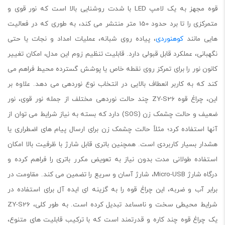
قوه مجهز به یک لامپ LED با شدت روشنایی بالا است که نور قوی و
متمرکزی را تا برد حدود 150 متر منتشر می کند، به طوری که در فعالیت
هایی مانند
کوهنوردی
، پیاده روی شبانه، عملیات امداد و نجات یا حتی
نگهبانی، عملکرد قابل قبولی دارد. قابلیت تنظیم زوم این مدل، امکان تغییر
کانون نور را برای تمرکز روی نقطه خاص یا پوشش گسترده محیط فراهم می
کند که به کاربر انعطاف بالایی در انتخاب نوع نوردهی می دهد. علاوه بر
این، چراغ قوه ZY-S26 چند حالت نوردهی مختلف از جمله نور قوی، نور
ضعیف و حالت چشمک زن (SOS) دارد که بسته به نیاز شرایط می توان از
آنها استفاده کرد؛ مثلاً حالت چشمک زن برای ارسال پیام های اضطراری یا
هشدار بسیار کاربردی است. همچنین باتری قابل شارژ با ظرفیت بالا امکان
استفاده طولانی مدت بدون نیاز به تعویض مکرر باتری را فراهم کرده و
درگاه شارژ Micro-USB، شارژ آسان و سریع را تضمین می کند. مقاومت در
برابر آب و ضربه، این چراغ قوه را به گزینه ای ایده آل برای استفاده در
شرایط محیطی سخت و نامساعد تبدیل کرده است. به طور کلی، ZY-S26
یک چراغ قوه چند کاره و قدرتمند است که با ترکیب قابلیت های متنوع،