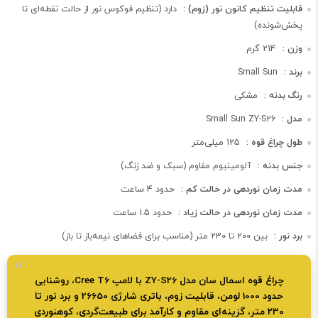
قابلیت تنظیم کانون نور (زوم) :
دارد (تنظیم فوکوس نور از حالت نقطه‌ای تا
پخش‌شونده)
وزن :
214 گرم
برند :
Small Sun
رنگ بدنه :
مشکی
مدل :
Small Sun ZY-S26
طول چراغ قوه :
125 میلی‌متر
جنس بدنه :
آلومینیوم مقاوم (سبک و ضد زنگ)
مدت زمان نوردهی در حالت کم :
حدود 4 ساعت
مدت زمان نوردهی در حالت زیاد :
حدود 1.5 ساعت
برد نور :
بین 200 تا 230 متر (مناسب برای فضاهای نیمه‌باز تا باز)
چراغ قوه اسمال سان مدل ZY-S26 با لامپ Cree T6، روشنایی
حدود 1000 لومن، قابلیت زوم، باتری شارژی 26650 و برد نور تا
230 متر، گزینه‌ای مقاوم و کارآمد برای طبیعت‌گردی، کوهنوردی