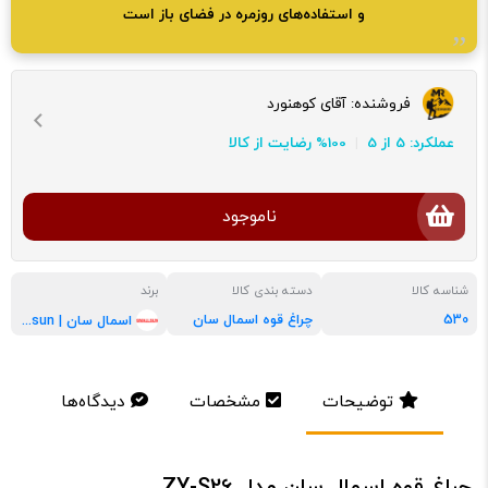
و استفاده‌های روزمره در فضای باز است
فروشنده:
آقای کوهنورد
عملکرد: 5 از 5
100% رضایت از کالا
ناموجود
شناسه کالا
دسته بندی کالا
برند
530
چراغ قوه اسمال سان
اسمال سان | small sun
توضیحات
مشخصات
دیدگاه‌ها
چراغ قوه اسمال سان مدل ZY-S26