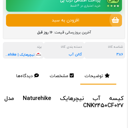
پرداخت اقساطی ترب پی
خرید اعتباری در 4 قسط
افزودن به سبد
آخرین بروزرسانی قیمت:
16 روز قبل
شناسه کالا
دسته بندی کالا
برند
386
گالن آب
نیچرهایک | naturehike
توضیحات
مشخصات
دیدگاه‌ها
کیسه آب نیچرهایک Naturehike مدل
CNK2450CF027