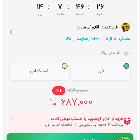
14
:
7
:
46
:
25
فروشنده:
آقای کوهنورد
عملکرد: 5 از 5
100% رضایت از کالا
انتخاب رنگ:
آبی
استخوانی
730,000
%6
687,000