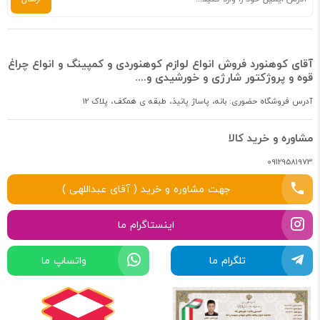
آقای کوهنورد فروش انواع لوازم کوهنوردی و کمپینگ و انواع چراغ
قوه و پروژکتور شارژی و خورشیدی و....
آدرس فروشگاه حضوری: بانه، پاساژ پانیذ، طبقه ی همکف، پلاک 12
مشاوره و خرید کالا
09129581973
جهت مشاوره و خرید ( آقای عبداللهی )
اینستاگرام ما
تلگرام ما
واتساپ ما