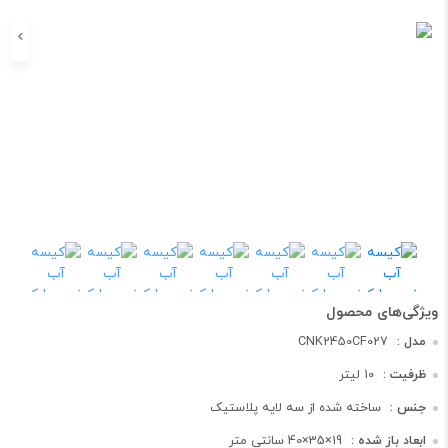
مدل :
CNK2450CF027
ظرفیت :
10 لیتر
جنس :
ساخته شده از سه لایه پلاستیک
ابعاد باز شده :
19×35×40 سانتی متر