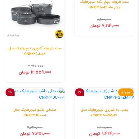
ست ظروف چهار تکه نیچرهایک
مدل CNK2450CF010
8,100,000
7,614,000 تومان
ست ظروف آشپزی نیچرهایک مدل
CNH22CJ002
13,360,000
12,559,000 تومان
اورجینال
6%
6%
پمپ باد شارژی نیچرهایک مدل
صندلی تاشو نیچرهایک مدل
CNK23JU0001
CNK2450ZM017
7,820,000
10,100,000
9,494,000 تومان
7,351,000 تومان