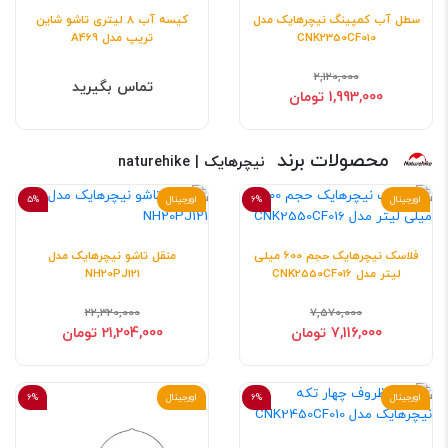
سطل آب کمپینگ نیچرهایک مدل
کیسه آب 8 لیتری تاشو شاین
CNK2350CF010
تریپ مدل A469
2,120,000
تماس بگیرید
1,993,000 تومان
محصولات برند
نیچرهایک | naturehike
اورجینال
6%
اورجینال
5%
فلاسک نیچرهایک حجم 600 میلی
منقل تاشو نیچرهایک مدل
لیتر مدل CNK2550CF016
NH20PJ121
22,320,000
7,570,000
7,116,000 تومان
21,204,000 تومان
اورجینال
6%
اورجینال
6%