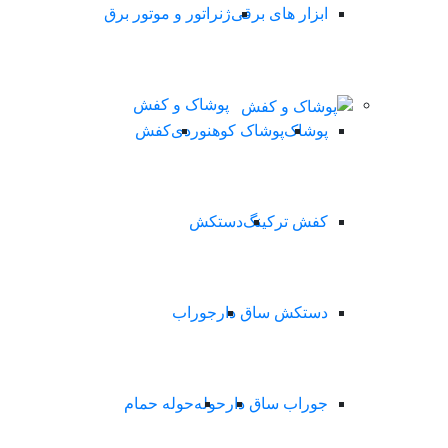
ابزار های برقی
ژنراتور و موتور برق
پوشاک و کفش
پوشاک
پوشاک کوهنوردی
کفش
کفش ترکینگ
دستکش
دستکش ساق دار
جوراب
جوراب ساق دار
حوله
حوله حمام