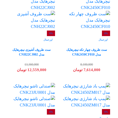
6%
6%
اورجینال
اورجینال
ست ظروف چهار تکه نیچرهایک
ست ظروف آشپزی نیچرهایک
مدل CNK2450CF010
مدل CNH22CJ002
13,360,000
8,100,000
7,614,000 تومان
12,559,000 تومان
6%
6%