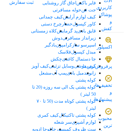
الات
ثبت سفارش
فایر باکس
اجاق گاز روشنایی
کاربردی
جت فن
حوله مسافرتی
پوشاک
کیف لوازم آرایش
کیف چمدانی
و
کاور کپسول
حصار
چرخ دستی
کفش
قایق بادی
پد گرمایش
کلاه زمستانی
زیرانداز مسافرتی
دوش
اسپرسو ساز
کرامپون
بادگیر
اکسپلور
مبدل کپسول
فلاسک
جا دستمال کاغذی
چکش
کیف دوشی
وسایل تزئینی
کیف آویز
پرفروش‌ترین‌ها
زانوبند
مبل بادی
پمپ آب
مشعل
کوله پشتی
تخفیف‌ها
کوله پشتی یک الی سه روزه (20 تا
و
50 لیتر )
پیشنهادها
کوله پشتی کوتاه مدت (50 تا ۷۰
لیتر )
کوله پشتی تاکتیکال
کیف کمری
محبوب
لوازم آشپزی
سر شعله
ترین
ست ظروف کمپسور
چاقو
جا ادویه