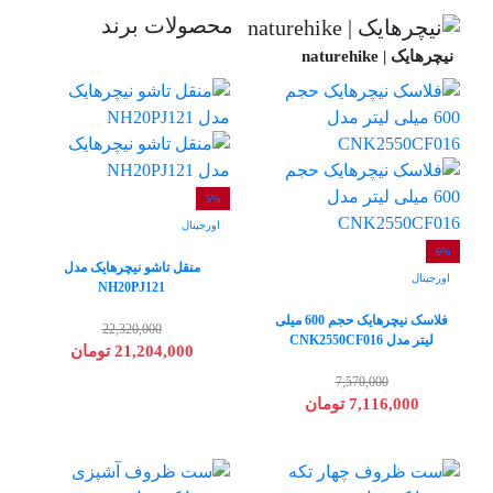
محصولات برند
نیچرهایک | naturehike
5%
اورجینال
6%
منقل تاشو نیچرهایک مدل
اورجینال
NH20PJ121
فلاسک نیچرهایک حجم 600 میلی
22,320,000
لیتر مدل CNK2550CF016
21,204,000 تومان
7,570,000
7,116,000 تومان