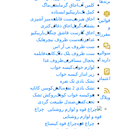
برندها
کلمن آب
اجاق گرمایشی
ماگ
کمل بک
باربیکیو ایستاده
اجاق هیزمی
ست قابلمه
میز آشپزی
قوانین
بشقاب
گریل
اجاق ذغالی
کتری
و
اجاق گاز
ست قاشق چنگال
باربیکیو
مقررات
غذا پز
تابه
ست ظروف نیچرهایک
ست ظروف بی آر اس
سوالی
ست ظروف بلک داگ
کاسه
قابلمه
دارید؟
یخچال مسافرتی
ظروف غذا
لوازم خواب
کیسه خواب
زیر انداز کیسه خواب
اعتماد
تشک بادی تک نفره
تشک بادی 2 نفره
بالش
کوسن کاناپه
پتو
کیسه خواب کودک
روکش تشک
وبلاگ
تخت
کفش
صندل طبیعت گردی
چراغ
قوه و لوازم روشنایی
چراغ قوه
چراغ قوه کینساچ