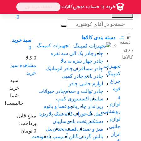
0
دسته بندی کالاها
سبد خرید
دسته
تجهیزات کمپینگ
0
بندی
چادر
چادر یک الی سه نفرە
کالاها
0 کالا
چادر چهار نفره به بالا
مشاهده سبد
تجهیزات
چادر مسافرتی
چادر اتوماتیک
خرید
کمپینگ
چادر بادی
چادر کمپی
سبد
چراغ
لوازم جانبی چادر
خرید
قوه
چادر توالت و حمام
چادر حیوانات
شما
و
سایبان
اکسسوری کمپ
خالیست!
لوازم
زیرانداز چادر
پانچو
عصا و باتوم
روشنایی
کمل بگ
جوراب
کلاه
عینک پلاریزه
مبلغ قابل
لوازم
دستکش
تخت بادی
سایبان
پرداخت:
جانبی
میز و صندلی
قفسه
یخدان
بیل
0 تومان
ابزار
بالش گردنی
گالن آب
پمپ باد
ننو
تخت