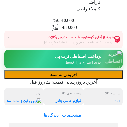
ناراضی
کاملا ناراضی
%6
510,000
480,000
پرداخت اقساطی ترب پی
خرید اعتباری در 4 قسط
افزودن به سبد
آخرین بروزرسانی قیمت:
22 روز قبل
شناسه کالا
دسته بندی کالا
برند
804
لوازم جانبی چادر
نیچرهایک
مشخصات
دیدگاه‌ها