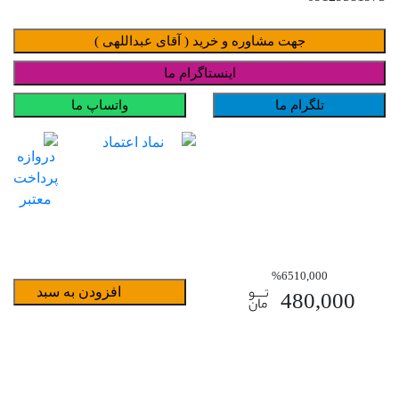
جهت مشاوره و خرید ( آقای عبداللهی )
اینستاگرام ما
تلگرام ما
واتساپ ما
%6
510,000
افزودن به سبد
480,000