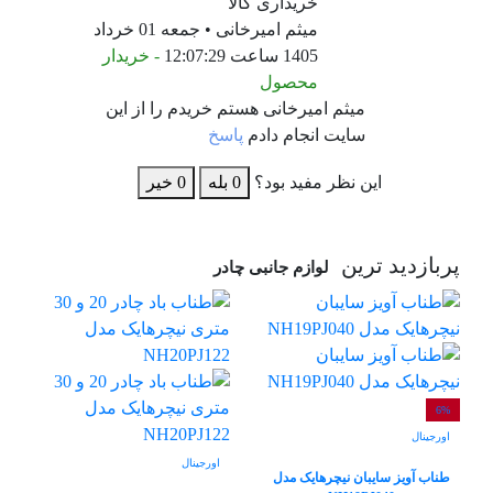
خریداری کالا
میثم امیرخانی • جمعه 01 خرداد
1405 ساعت 12:07:29
- خریدار
محصول
میثم امیرخانی هستم خریدم را از این
سایت انجام دادم
پاسخ
این نظر مفید بود؟
0
بله
0
خیر
پربازدید ترین
لوازم جانبی چادر
6%
اورجینال
اورجینال
طناب آویز سایبان نیچرهایک مدل