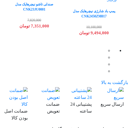
اورجینال
صندلی تاشو نیچرهایک مدل
CNK23JU0001
پمپ باد شارژی نیچرهایک مدل
CNK2450ZM017
7,820,000
7,351,000 تومان
10,100,000
9,494,000 تومان
بازگشت به بالا
ارسال سریع
پشتیبانی 24
ضمانت
ساعته
تعویض
ضمانت اصل
بودن کالا