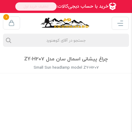
0
چراغ پیشانی اسمال سان مدل ZY-H207
Small Sun headlamp model ZY-H207