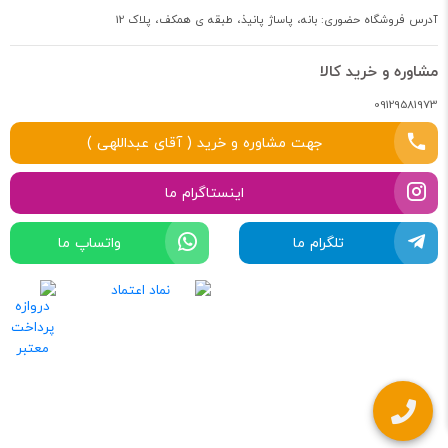
آدرس فروشگاه حضوری: بانه، پاساژ پانیذ، طبقه ی همکف، پلاک 12
مشاوره و خرید کالا
09129581973
جهت مشاوره و خرید ( آقای عبداللهی )
اینستاگرام ما
تلگرام ما
واتساپ ما