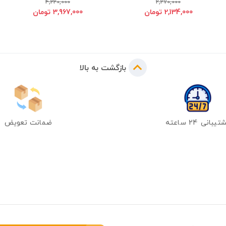
4,220,000
2,270,000
2,134,000 تومان
3,967,000 تومان
بازگشت به بالا
یبانی 24 ساعته
ضمانت تعویض