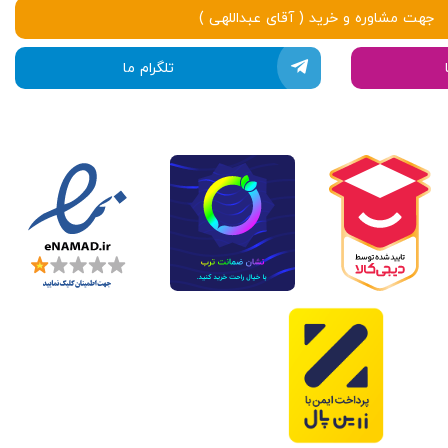
جهت مشاوره و خرید ( آقای عبداللهی )
تلگرام ما