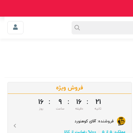
0
سبد خرید
سوالی دارید؟
اعتماد
وبلاگ
فروش ویژه
16
:
9
:
16
:
20
فروشنده:
آقای کوهنورد
عملکرد: 5 از 5
100% رضایت از کالا