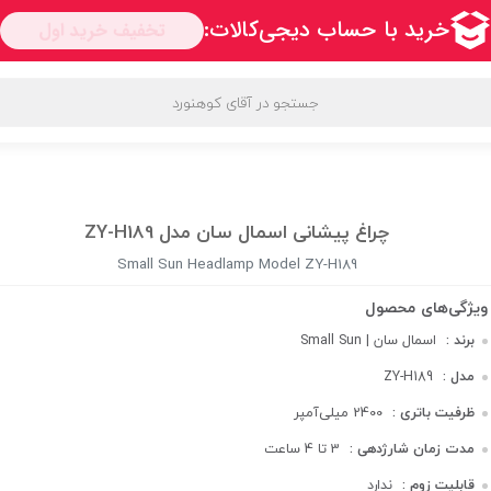
فیف‌ها و پیشنهادها
محبوب ترین برندها
قوانین و مقررات
چراغ پیشانی اسمال سان مدل ZY-H189
Small Sun Headlamp Model ZY-H189
برند :
اسمال سان | Small Sun
مدل :
ZY-H189
ظرفیت باتری :
2400 میلی‌آمپر
مدت زمان شارژدهی :
3 تا 4 ساعت
قابلیت زوم :
ندارد