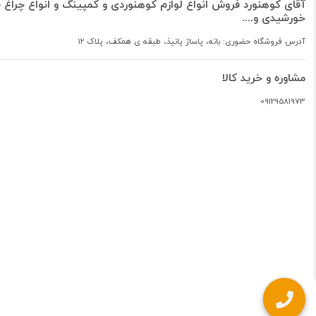
آقای کوهنورد فروش انواع لوازم کوهنوردی و کمپینگ و انواع چراغ ق
خورشیدی و....
آدرس فروشگاه حضوری: بانه، پاساژ پانیذ، طبقه ی همکف، پلاک 12
مشاوره و خرید کالا
09129581973