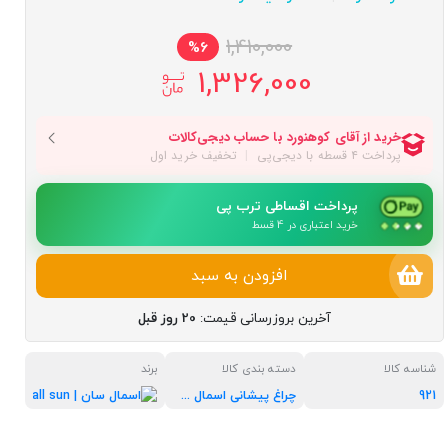
1,410,000
%6
1,326,000
پرداخت اقساطی ترب پی
خرید اعتباری در 4 قسط
افزودن به سبد
آخرین بروزرسانی قیمت:
20 روز قبل
شناسه کالا
دسته بندی کالا
برند
921
چراغ پیشانی اسمال سان
اسمال سان