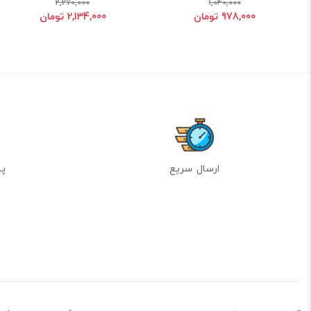
2,270,000
1,040,000
978,000 تومان
2,134,000 تومان
ارسال سریع
پشت