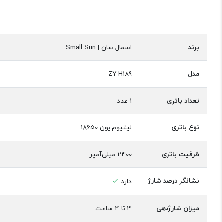
برند
اسمال سان | Small Sun
مدل
ZY-H189
تعداد باتری
1 عدد
نوع باتری
لیتیوم یون 18650
ظرفیت باتری
2400 میلی‌آمپر
نشانگر درصد شارژ
دارد
میزان شارژدهی
3 تا 4 ساعت