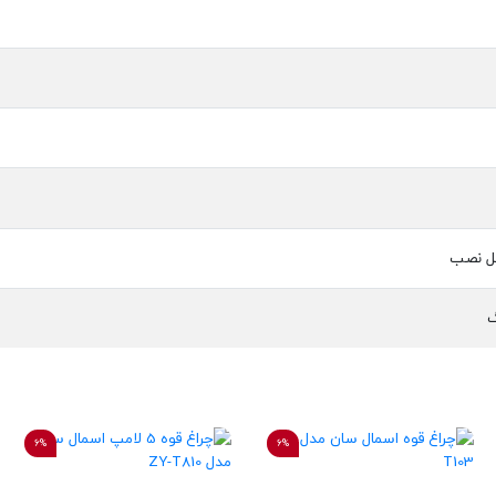
گ
6%
6%