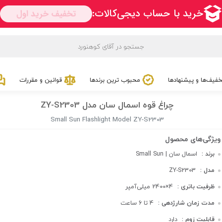
فیف‌ها و پیشنهادها
محبوب ترین برندها
قوانین و مقررات
چراغ قوه اسمال سان مدل ZY-S2303
Small Sun Flashlight Model ZY-S2303
برند :
اسمال سان | Small Sun
مدل :
ZY-S2303
ظرفیت باتری :
4×2400 میلی‌آمپر
مدت زمان شارژدهی :
4 تا 6 ساعت
قابلیت زوم :
دارد