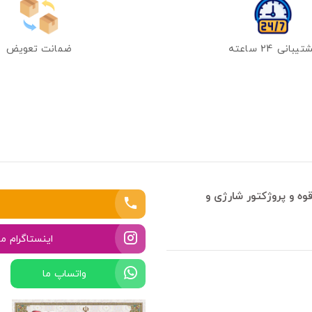
یبانی 24 ساعته
ضمانت تعویض
وه و پروژکتور شارژی و
اینستاگرام ما
واتساپ ما