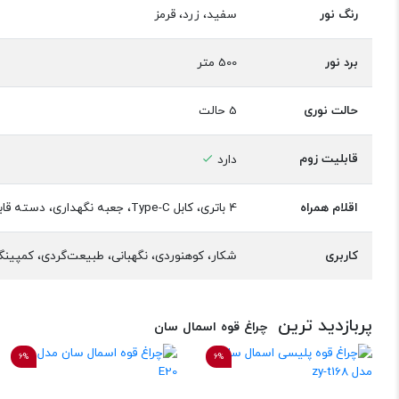
رنگ نور
سفید، زرد، قرمز
برد نور
500 متر
حالت نوری
5 حالت
قابلیت زوم
دارد
اقلام همراه
4 باتری، کابل Type-C، جعبه نگهداری، دسته قابل نصب
کاربری
شکار، کوهنوردی، نگهبانی، طبیعت‌گردی، کمپین
پربازدید ترین
چراغ قوه اسمال سان
6%
6%