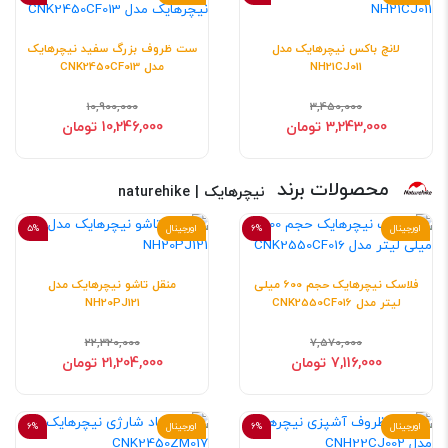
لانچ باکس نیچرهایک مدل
ست ظروف بزرگ سفید نیچرهایک
NH21CJ011
مدل CNK2450CF013
10,900,000
3,450,000
3,243,000 تومان
10,246,000 تومان
محصولات برند
نیچرهایک | naturehike
اورجینال
6%
اورجینال
5%
فلاسک نیچرهایک حجم 600 میلی
منقل تاشو نیچرهایک مدل
لیتر مدل CNK2550CF016
NH20PJ121
22,320,000
7,570,000
7,116,000 تومان
21,204,000 تومان
اورجینال
6%
اورجینال
6%