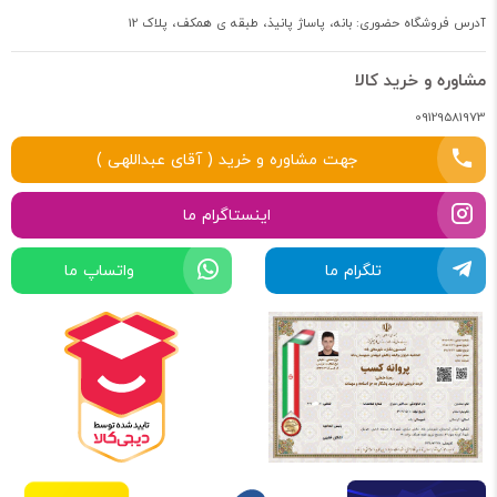
آدرس فروشگاه حضوری: بانه، پاساژ پانیذ، طبقه ی همکف، پلاک 12
مشاوره و خرید کالا
09129581973
جهت مشاوره و خرید ( آقای عبداللهی )
اینستاگرام ما
تلگرام ما
واتساپ ما