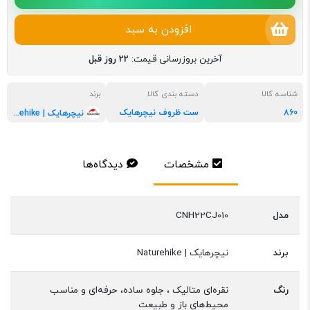
افزودن به سبد
آخرین بروزرسانی قیمت:
22 روز قبل
شناسه کالا
دسته بندی کالا
برند
860
ست ظروف نیچرهایک
نیچرهایک | naturehike
مشخصات
دیدگاه‌ها
مدل
CNH22CJ010
برند
نیچرهایک | Naturehike
رنگ
نقره‌ای متالیک ، جلوه ساده، حرفه‌ای و مناسب
محیط‌های باز و طبیعت