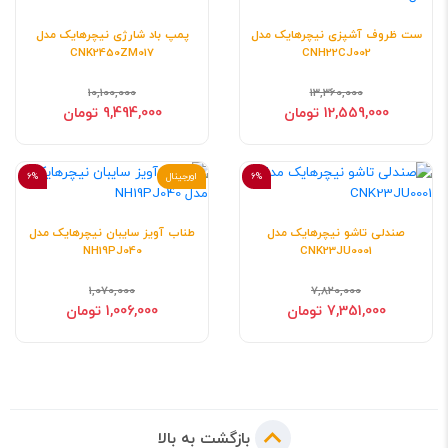
ست ظروف آشپزی نیچرهایک مدل
پمپ باد شارژی نیچرهایک مدل
CNK2450ZM017
CNH22CJ002
10,100,000
13,360,000
12,559,000 تومان
9,494,000 تومان
6%
اورجینال
6%
صندلی تاشو نیچرهایک مدل
طناب آویز سایبان نیچرهایک مدل
NH19PJ040
CNK23JU0001
1,070,000
7,820,000
7,351,000 تومان
1,006,000 تومان
بازگشت به بالا