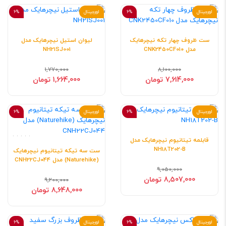
اورجینال
6%
اورجینال
6%
ست ظروف چهار تکه نیچرهایک
لیوان استیل نیچرهایک مدل
مدل CNK2450CF010
NH21SJ001
1,770,000
8,100,000
7,614,000 تومان
1,664,000 تومان
اورجینال
6%
اورجینال
6%
قابلمه تیتانیوم نیچرهایک مدل
NH18T202-B
ست سه تیکه تیتانیوم نیچرهایک
(Naturehike) مدل CNH22CJ044
9,050,000
8,507,000 تومان
9,200,000
8,648,000 تومان
اورجینال
6%
اورجینال
6%