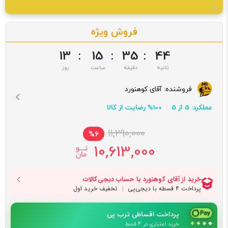
فروش ویژه
13
:
15
:
35
:
43
فروشنده:
آقای کوهنورد
عملکرد: 5 از 5
100% رضایت از کالا
11,290,000
%6
10,613,000
پرداخت اقساطی ترب پی
خرید اعتباری در 4 قسط