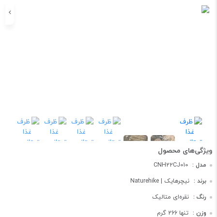
مدل :
CNH22CJ010
برند :
نیچرهایک | Naturehike
رنگ :
نقره‌ای متالیک
وزن :
تنها 266 گرم