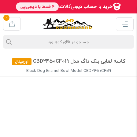
0
کاسه لعابی بلک داگ مدل CBD2450CF019
اورجینال
Black Dog Enamel Bowl Model CBD2450CF019