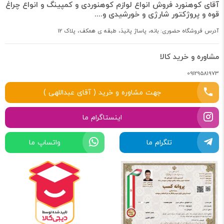
آقای کوهنورد فروش انواع لوازم کوهنوردی و کمپینگ و انواع چراغ
قوه و پروژکتور شارژی و خورشیدی و....
آدرس فروشگاه حضوری: بانه، پاساژ پانیذ، طبقه ی همکف، پلاک 12
مشاوره و خرید کالا
09129581973
جهت مشاوره و خرید ( آقای عبداللهی )
اینستاگرام ما
تلگرام ما
واتساپ ما