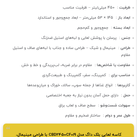
ظرفیت :
450 میلی‌لیتر – ظرفیت مناسب
ابعاد باز :
145 × 53 میلی‌متر – ابعاد جمع‌وجور و استاندارد
ابعاد بسته :
جمع‌وجور و کم‌حجم
جنس :
پرسلن با پوشش لعابی و لبه‌های استیل ضدزنگ
طراحی :
مینیمال و شیک – طراحی ساده و جذاب با لبه‌های صاف و استیل
مقاوم
مقاومت یا شاخص‌ها :
مقاوم در برابر ضربه، لب‌پریدگی و خط و خش
مناسب برای :
کمپینگ، سفر، گلمپینگ و طبیعت‌گردی
کاربردها :
انواع غذاها از جمله سوپ، سالاد، خوراک و میان‌وعده‌ها
حمل :
دارای حمل آسان بدون نیاز به جعبه اختصاصی
سهولت شست‌وشو :
سطح صاف و لعاب براق
طول عمر و دوام :
ساختار ضخیم و مقاوم
کاسه لعابی بلک داگ مدل CBD2450CF019 با طراحی مینیمال،