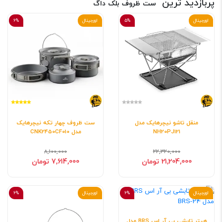
پربازدید ترین
ست ظروف بلک داگ
اورجینال
5%
اورجینال
6%
منقل تاشو نیچرهایک مدل
ست ظروف چهار تکه نیچرهایک
NH20PJ121
مدل CNK2450CF010
8,100,000
22,320,000
21,204,000 تومان
7,614,000 تومان
اورجینال
6%
اورجینال
6%
هیتر تابشی بی آر اس BRS مدل