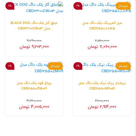
اورجینال
6%
6%
میز کمپینگ بلک داگ مدل
اجاق گاز بلک داگ BLACK DOG
CBD2550JJ025
مدل CBD2300CW013
9,790,000
7,510,000
7,060,000 تومان
9,203,000 تومان
اورجینال
6%
اورجینال
6%
زیرانداز پیک نیک بلک داگ مدل
چراغ قوه بلک داگ مدل‌
CBD2550ZM019
CBD2550WS013
4,260,000
3,100,000
2,914,000 تومان
4,005,000 تومان