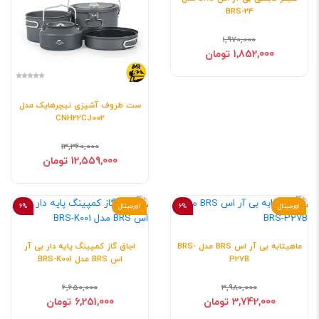
BRS-24
1,970,000
1,852,000 تومان
ست ظروف آشپزی نیچرهایک مدل
CNH22CJ002
13,360,000
12,559,000 تومان
اورجینال
6%
اورجینال
6%
ماهیتابه بی آر اس BRS مدل BRS-
اجاق گاز کمپینگ پایه دار بی آر
P27B
اس BRS مدل BRS-K001
6,650,000
3,980,000
3,742,000 تومان
6,251,000 تومان