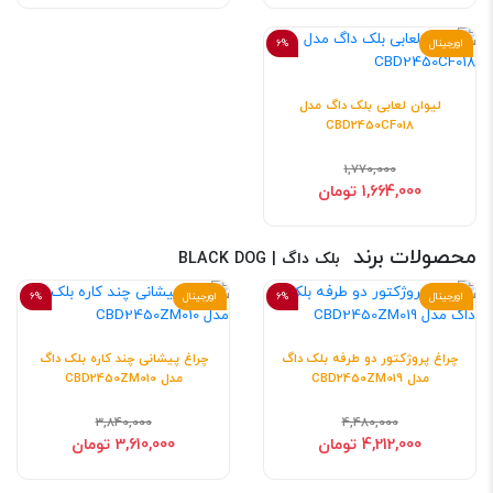
اورجینال
6%
لیوان لعابی بلک داگ مدل
CBD2450CF018
1,770,000
1,664,000 تومان
محصولات برند
بلک داگ | BLACK DOG
اورجینال
6%
اورجینال
6%
چراغ پروژکتور دو طرفه بلک داگ
چراغ پیشانی چند کاره بلک داگ
مدل CBD2450ZM019
مدل CBD2450ZM010
3,840,000
4,480,000
4,212,000 تومان
3,610,000 تومان