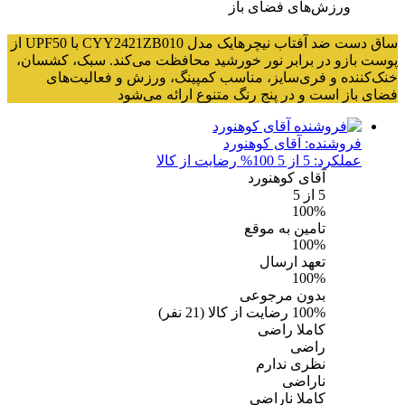
ورزش‌های فضای باز
ساق دست ضد آفتاب نیچرهایک مدل CYY2421ZB010 با UPF50 از
پوست بازو در برابر نور خورشید محافظت می‌کند. سبک، کشسان،
خنک‌کننده و فری‌سایز، مناسب کمپینگ، ورزش و فعالیت‌های
فضای باز است و در پنج رنگ متنوع ارائه می‌شود
فروشنده:
آقای کوهنورد
عملکرد: 5 از 5
100% رضایت از کالا
آقای کوهنورد
5
از 5
100%
تامین به موقع
100%
تعهد ارسال
100%
بدون مرجوعی
100%
رضایت از کالا
(
21
نفر)
کاملا راضی
راضی
نظری ندارم
ناراضی
کاملا ناراضی