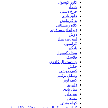
کاور کپسول
حصار
چرخ دستی
قایق بادی
پد گرمایش
کلاه زمستانی
زیرانداز مسافرتی
دوش
اسپرسو ساز
کرامپون
بادگیر
مبدل کپسول
فلاسک
جا دستمال کاغذی
چکش
کیف دوشی
وسایل تزئینی
کیف آویز
زانوبند
مبل بادی
پمپ آب
مشعل
کوله پشتی
کوله پشتی یک الی سه روزه (20 تا 50 لیتر )