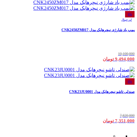
6%
اورجینال
پمپ باد شارژی نیچرهایک مدل CNK2450ZM017
10,100,000
9,494,000 تومان
6%
صندلی تاشو نیچرهایک مدل CNK23JU0001
7,820,000
7,351,000 تومان