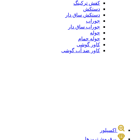
کفش ترکینگ
دستکش
دستکش ساق دار
جوراب
جوراب ساق دار
حوله
حوله حمام
کاور گوشی
کاور ضد آب گوشی
اکسپلور
پرفروش‌ترین‌ها