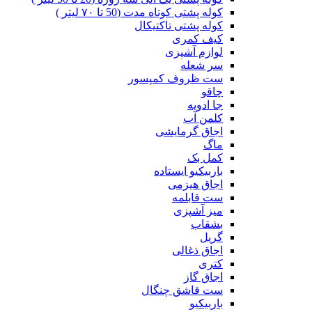
کوله پشتی کوتاه مدت (50 تا ۷۰ لیتر )
کوله پشتی تاکتیکال
کیف کمری
لوازم آشپزی
سر شعله
ست ظروف کمپسور
چاقو
جا ادویه
کلمن آب
اجاق گرمایشی
ماگ
کمل بک
باربیکیو ایستاده
اجاق هیزمی
ست قابلمه
میز آشپزی
بشقاب
گریل
اجاق ذغالی
کتری
اجاق گاز
ست قاشق چنگال
باربیکیو