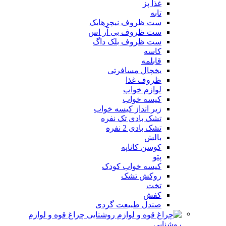
غذا پز
تابه
ست ظروف نیچرهایک
ست ظروف بی آر اس
ست ظروف بلک داگ
کاسه
قابلمه
یخچال مسافرتی
ظروف غذا
لوازم خواب
کیسه خواب
زیر انداز کیسه خواب
تشک بادی تک نفره
تشک بادی 2 نفره
بالش
کوسن کاناپه
پتو
کیسه خواب کودک
روکش تشک
تخت
کفش
صندل طبیعت گردی
چراغ قوه و لوازم
روشنایی