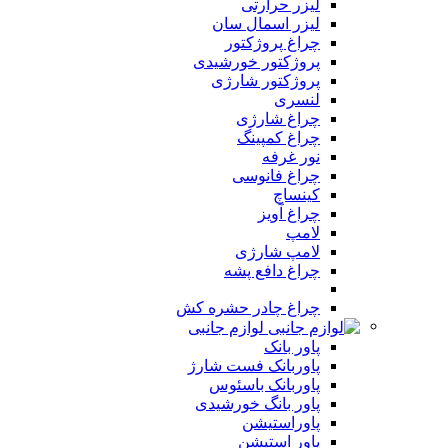
لیزر حرارتی
لیزر اسمال سان
چراغ پروژکتور
پروژکتور خورشیدی
پروژکتور شارژی
لنسری
چراغ شارژی
چراغ کمپینگ
نور غرفه
چراغ فانوسی
کینساچ
چراغ آویز
لامپ
لامپ شارژی
چراغ دافع پشه
چراغ چادر حشره کش
لوازم جانبی
پاور بانک
پاوربانک فست شارژ
پاوربانک باسئوس
پاور بانگ خورشیدی
پاوراستیشن
پاور استیشن