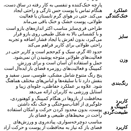
پارچه خنک‌کننده و تنفسی به کار رفته در ساق دست،
عملکرد
هنگام تماس با پوست حس تازگی و راحتی ایجاد
خنک‌کنندگی
می‌کند. حتی در هوای گرم تابستان یا فعالیت
طولانی، پوست خشک و خنک باقی می‌ماند
طراحی فری‌سایز مناسب اکثر اندازه‌های بازو است
و با کشسانی بالا به شکل طبیعی روی بازو قرار
سایز
می‌گیرد، بدون لغزش یا ایجاد فشار اضافه و تجربه
راحتی طولانی برای کاربر فراهم می‌کند
حدود 40 گرم، سبک و کم‌حجم است و کاربر حتی در
فعالیت‌های طولانی متوجه پوشیدن آن نمی‌شود.
وزن
حمل و استفاده آن آسان است و برای ورزش،
کمپینگ و فعالیت‌های روزمره فضای باز ایده‌آل است
پنج رنگ متنوع شامل مشکی، طوسی، سبز، سفید و
بنفش دارد تا با سلیقه‌ها و لباس‌های مختلف هماهنگ
رنگ‌بندی
شود. علاوه بر عملکرد حفاظتی، جلوه‌ای زیبا و
استایل ورزشی به کاربران ارائه می‌دهد
محافظت از بازوها در هنگام کمپینگ و کوهنوردی،
کاربرد
جلوگیری از آفتاب‌سوختگی و خنک نگه داشتن
کمپینگ و
پوست، بدون محدود کردن حرکت و امکان استفاده
طبیعت‌گردی
راحت در محیط‌های طبیعی و فضای باز
مناسب دوچرخه‌سواری، پیاده‌روی و ورزش‌های
کاربرد
فضای باز که نیاز به محافظت از پوست و حرکت آزاد