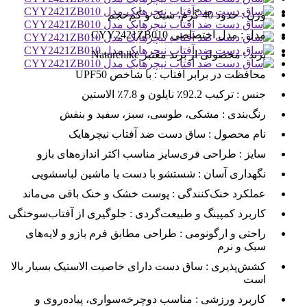
وزن :
حدود 40 گرم، سبک و کم‌حجم
مدل :
مدل اختصاصی CYY2421ZB010
برند :
محصولی از برند معتبر Naturehike
محافظت در برابر آفتاب :
با شاخص UPF50
جنس :
ترکیب 92.2٪ نایلون و 7.8٪ الاستین
رنگ‌بندی :
مشکی، طوسی، سبز، سفید و بنفش
نام محصول :
ساق دست ضد آفتاب نیچرهایک
سایز :
طراحی فری‌سایز مناسب اکثر اندازه‌های بازو
نگهداری آسان :
شستشو با دست یا ماشین لباسشویی
عملکرد خنک‌کنندگی :
پوست خشک و خنک باقی می‌ماند
کاربرد کمپینگ و طبیعت‌گردی :
جلوگیری از آفتاب‌سوختگی
راحتی و ارگونومی :
طراحی مطابق فرم بازو و لایه‌های
سبک و نرم
کشش‌پذیری :
ساق دست دارای خاصیت الاستیک بسیار بالا
است
کاربرد ورزشی :
مناسب دوچرخه‌سواری، پیاده‌روی و