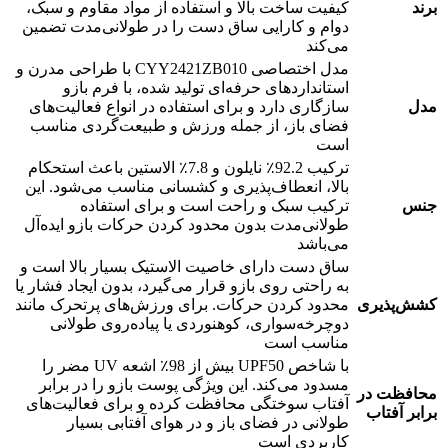
برند
کیفیت ساخت بالا و استفاده از مواد مقاوم و سبک،
دوام و کارایی ساق دست را در طولانی‌مدت تضمین
می‌کند
مدل اختصاصی CYY2421ZB010 با طراحی مدرن و
استانداردهای حرفه‌ای تولید شده، با فرم بازو
مدل
سازگاری دارد و برای استفاده در انواع فعالیت‌های
فضای باز، از جمله ورزش و طبیعت‌گردی مناسب
است
ترکیب 92.2٪ نایلون و 7.8٪ الاستین باعث استحکام
بالا، انعطاف‌پذیری و کشسانی مناسب می‌شود. این
جنس
ترکیب سبک و راحت است و برای استفاده
طولانی‌مدت بدون محدود کردن حرکات بازو ایده‌آل
می‌باشد
ساق دست دارای خاصیت الاستیک بسیار بالا است و
به راحتی روی بازو قرار می‌گیرد، بدون ایجاد فشار یا
کشش‌پذیری
محدود کردن حرکات. برای ورزش‌های پرتحرک مانند
دوچرخه‌سواری، کوهنوردی یا پیاده‌روی طولانی
مناسب است
با شاخص UPF50 بیش از 98٪ اشعه UV مضر را
مسدود می‌کند. این ویژگی پوست بازو را در برابر
محافظت در
آفتاب سوختگی محافظت کرده و برای فعالیت‌های
برابر آفتاب
طولانی در فضای باز و در هوای آفتابی بسیار
کاربردی است