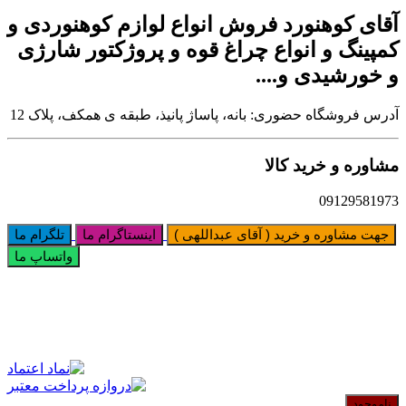
آقای کوهنورد فروش انواع لوازم کوهنوردی و
کمپینگ و انواع چراغ قوه و پروژکتور شارژی
و خورشیدی و....
آدرس فروشگاه حضوری: بانه، پاساژ پانیذ، طبقه ی همکف، پلاک 12
مشاوره و خرید کالا
09129581973
جهت مشاوره و خرید ( آقای عبداللهی )
اینستاگرام ما
تلگرام ما
واتساپ ما
ناموجود