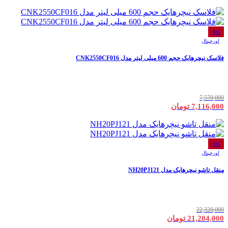
6%
اورجینال
فلاسک نیچرهایک حجم 600 میلی لیتر مدل CNK2550CF016
7,570,000
7,116,000 تومان
5%
اورجینال
منقل تاشو نیچرهایک مدل NH20PJ121
22,320,000
21,204,000 تومان