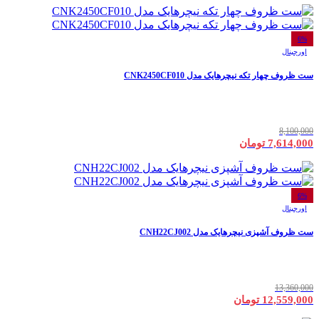
6%
اورجینال
ست ظروف چهار تکه نیچرهایک مدل CNK2450CF010
8,100,000
7,614,000 تومان
6%
اورجینال
ست ظروف آشپزی نیچرهایک مدل CNH22CJ002
13,360,000
12,559,000 تومان