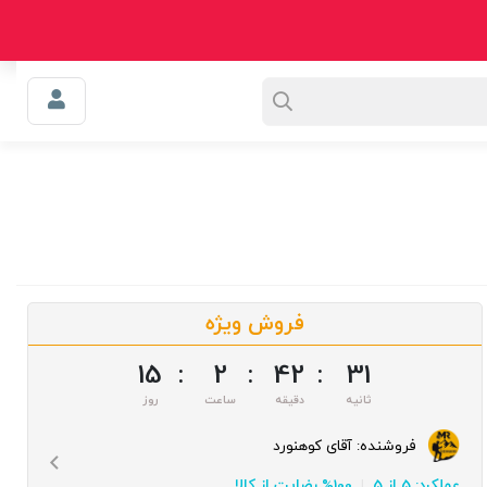
0
سبد خرید
سوالی دارید؟
اعتماد
وبلاگ
فروش ویژه
15
:
2
:
42
:
30
فروشنده:
آقای کوهنورد
عملکرد: 5 از 5
100% رضایت از کالا