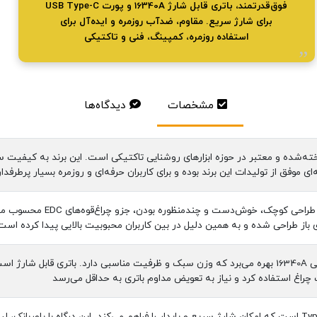
فوق‌قدرتمند، باتری قابل شارژ 16340A و پورت USB Type-C
برای شارژ سریع. مقاوم، ضدآب روزمره و ایده‌آل برای
استفاده روزمره، کمپینگ، فنی و تاکتیکی
مشخصات
دیدگاه‌ها
اخته‌شده و معتبر در حوزه ابزارهای روشنایی تاکتیکی است. این برند به کیفیت 
مدل YM-F602X به دلیل ط
 باز طراحی شده و به همین دلیل در بین کاربران محبوبیت بالایی پیدا کرده است
این چراغ از باتری لیتیومی 16340A بهره می‌برد که وزن سبک و ظرفیت مناسبی دارد. باتری
 چراغ استفاده کرد و نیاز به تعویض مداوم باتری به حداقل می‌رسد
چراغ مجهز به پورت Type-C است که امکان شارژ سریع و پایدار را فراهم می‌کند. این درگاه 