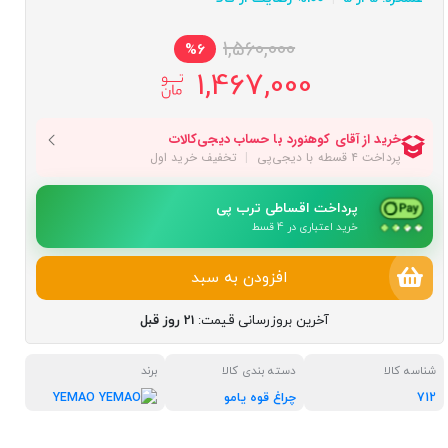
1,560,000
%6
1,467,000
پرداخت اقساطی ترب پی
خرید اعتباری در 4 قسط
افزودن به سبد
آخرین بروزرسانی قیمت:
21 روز قبل
شناسه کالا
دسته بندی کالا
برند
712
چراغ قوه یامو
YEMAO