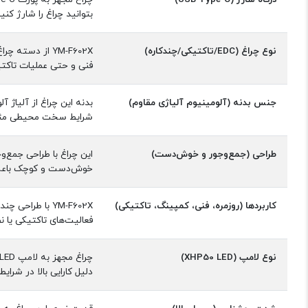
بتوانید چراغ را شارژ کن
نوع چراغ (EDC/تاکتیکی/چندکاره)
فنی و حتی عملیات تاکت
جنس بدنه (آلومینیوم آلیاژی مقاوم)
بدنه این چراغ از آلیاژ 
شرایط سخت محیطی مثل کو
طراحی (جمع‌وجور و خوش‌دست)
این چراغ با طراحی جمع‌
خوش‌دست و کوچک باعث ش
کاربردها (روزمره، فنی، کمپینگ، تاکتیکی)
YM-F602X با طر
فعالیت‌های تاکتیکی یا نظا
نوع لامپ (XHP50 LED)
دلیل کارایی بالا در شرای