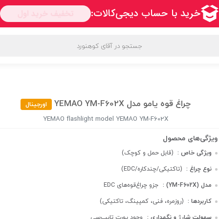
فیف‌ها و پیشنهادها
محبوب ترین برندها
قوانین و مقررات
چراغ قوه یامو مدل YEMAO YM-F602X
اورجینال
YEMAO flashlight model YEMAO YM-F602X
ویژگی خاص :
(قابل حمل و کوچک)
نوع چراغ :
(EDC/تاکتیکی/چندکاره)
مدل (YM-F602X) :
جزو چراغ‌قوه‌های EDC
کاربردها :
(روزمره، فنی، کمپینگ، تاکتیکی)
سهولت شارژ و نگهداری :
وجود پورت تایپ‌سی