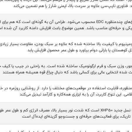
ید. فناوری تایپ‌سی علاوه بر سرعت بالا، ایمنی شارژ را هم تضمین می‌کند
YM-F602X از دسته چراغ‌های چندمنظوره EDC محسوب می‌شود. طراحی آن به گونه
یکی و حرفه‌ای مناسب باشد. همین موضوع باعث افزایش دامنه کاربرد آن شده 
آلومینیوم با کیفیت بالا ساخته شده که علاوه بر سبک بودن، مقاومت بسیار زیادی
هستان یا بارانی دوام بیاورد و طول عمر محصول افزایش یابد
وجور، وزن سبک و فرم ارگونومیک ساخته شده است. به راحتی در جیب یا کیف ج
ده انتخابی عالی برای کسانی باشد که دنبال چراغ قوه همیشه همراه هستند
احی چندمنظوره، قابلیت استفاده در موقعیت‌های مختلف را دارد. از روشنایی روزمره د
می. این تنوع کاربرد، آن را به ابزاری همه‌کاره و کارآمد تبدیل می‌کند
چراغ مجهز به لامپ LED نسل جدید XHP50 است که شدت نور بسیار بالا، مصرف انر
ط تاریک، برای فعالیت‌های حرفه‌ای و جست‌وجو گزینه‌ای ایده‌آل است