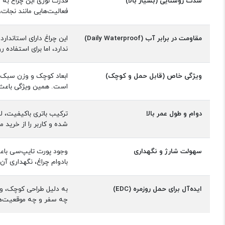
شدت روشنایی (بسیار بالا)
قدرت نوری این چراغ به م
فعالیت‌هایی مانند نجا
مقاومت در برابر آب (Daily Waterproof)
این چراغ دارای استاندار
ندارد، اما برای استفاده روزمره و outdoor بدون نگرانی از نفوذ 
ویژگی خاص (قابل حمل و کوچک)
ابعاد کوچک و وزن سبک ا
است. همین ویژگی باعث شده YM-F602X به یکی از بهترین چراغ‌های 
دوام و طول عمر بالا
شده و کاربر را از خرید م
سهولت شارژ و نگهداری
وجود پورت تایپ‌سی باعث 
بادوام چراغ، نگهداری آن
ایده‌آل برای حمل روزمره (EDC)
چه سفر و چه موقعیت‌ها