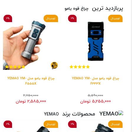
پربازدید ترین
چراغ قوه یامو
اورجینال
6%
اورجینال
6%
چراغ قوه یامو مدل YEMAO YM-
چراغ قوه یامو مدل YEMAO YM-
F555X
F333X
2,750,000
5,590,000
5,255,000 تومان
2,585,000 تومان
محصولات برند
YEMAO
اورجینال
6%
اورجینال
6%