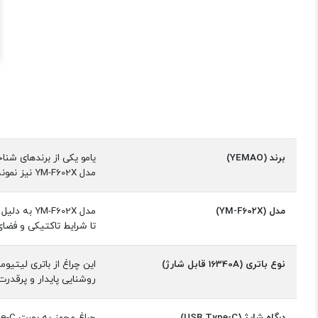
برند (YEMAO)
یامو یکی از برندهای شن
مدل YM-F602X نیز نمونه‌ای موفق از تولیدات این برند بوده و برای کاربران حرفه‌ای و روزمره بسیار پرطرفدار است
مدل (YM-F602X)
تا شرایط تاکتیکی و فضای
نوع باتری (16340A قابل شارژ)
روشنایی پایدار و پرقدرت
درگاه شارژ (USB Type-C)