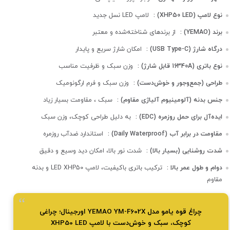
نوع لامپ (XHP50 LED) :
لامپ LED نسل جدید
برند (YEMAO) :
از برندهای شناخته‌شده و معتبر
درگاه شارژ (USB Type-C) :
امکان شارژ سریع و پایدار
نوع باتری (16340A قابل شارژ) :
وزن سبک و ظرفیت مناسب
طراحی (جمع‌وجور و خوش‌دست) :
وزن سبک و فرم ارگونومیک
جنس بدنه (آلومینیوم آلیاژی مقاوم) :
سبک ، مقاومت بسیار زیاد
ایده‌آل برای حمل روزمره (EDC) :
به دلیل طراحی کوچک، وزن سبک
مقاومت در برابر آب (Daily Waterproof) :
استاندارد ضدآب روزمره
شدت روشنایی (بسیار بالا) :
شدت نور بالا، امکان دید وسیع و دقیق
دوام و طول عمر بالا :
ترکیب باتری باکیفیت، لامپ LED XHP50 و بدنه
مقاوم
چراغ قوه یامو مدل YEMAO YM-F602X اورجینال؛ چراغی
کوچک، سبک و خوش‌دست با لامپ XHP50 LED