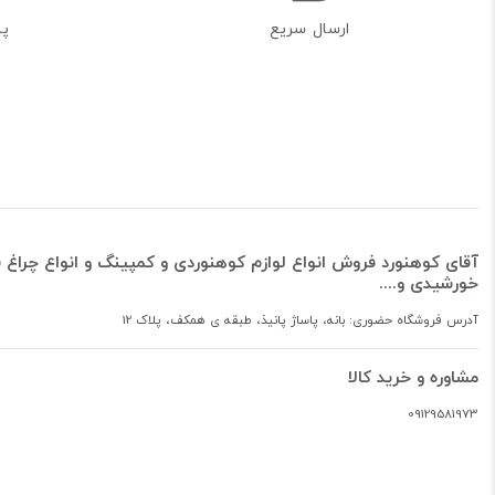
ارسال سریع
پشت
آقای کوهنورد فروش انواع لوازم کوهنوردی و کمپینگ و انواع چراغ ق
خورشیدی و....
آدرس فروشگاه حضوری: بانه، پاساژ پانیذ، طبقه ی همکف، پلاک 12
مشاوره و خرید کالا
09129581973