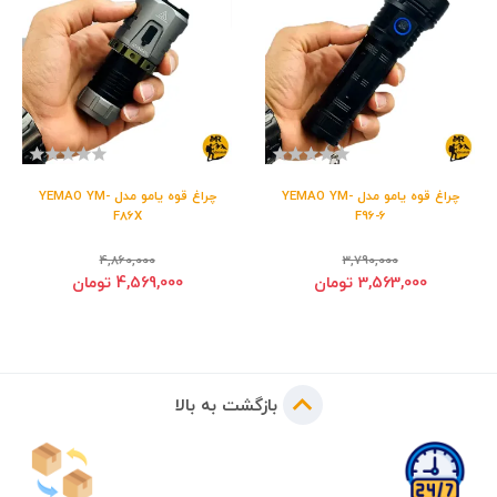
چراغ قوه یامو مدل YEMAO YM-
چراغ قوه یامو مدل YEMAO YM-
F86X
F96-6
4,860,000
3,790,000
3,563,000 تومان
4,569,000 تومان
بازگشت به بالا