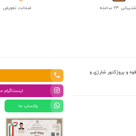
یبانی 24 ساعته
ضمانت تعویض
وه و پروژکتور شارژی و
اینستاگرام ما
واتساپ ما