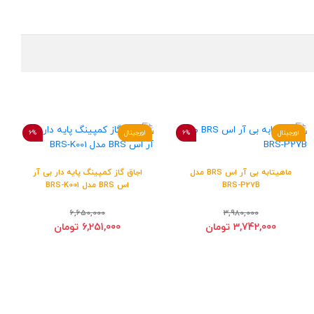
اورجینال
6%
اورجینال
6%
ماهیتابه بی آر اس BRS مدل
اجاق گاز کمپینگ پایه دار بی آر
BRS-P27B
اس BRS مدل BRS-K001
6,650,000
3,980,000
3,742,000 تومان
6,251,000 تومان