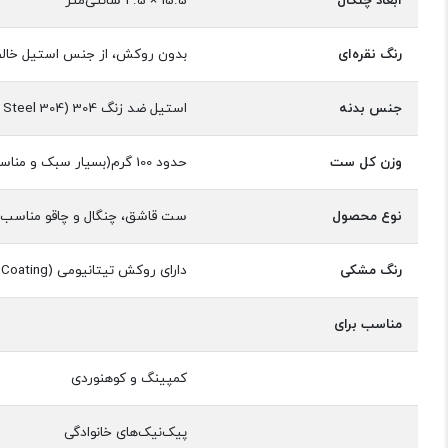
ابعاد چنگال
15.5 × 2.5 سانتی‌متر
رنگ نقره‌ای
بدون روکش، از جنس استیل خا
جنس بدنه
استیل ضد زنگ 304 (Stainless Steel 304)
وزن کل ست
حدود 100 گرم(بسیار سبک و مناسب برای حمل در کوله‌پشتی)
نوع محصول
ست قاشق، چنگال و چاقو مناسب ک
رنگ مشکی
دارای روکش تیتانیومی (Titanium Coating) برای مقاومت بیشتر و ظاهر لوکس‌تر
مناسب برای
کمپینگ و کوهنوردی
پیک‌نیک‌های خانوادگی