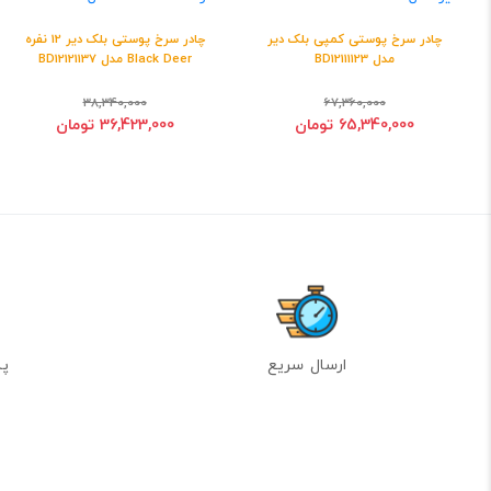
چادر سرخ پوستی کمپی بلک دیر
چادر سرخ پوستی بلک دیر 12 نفره
مدل BD12111123
Black Deer مدل BD12121137
38,340,000
67,360,000
65,340,000 تومان
36,423,000 تومان
ارسال سریع
پشت