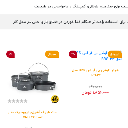
ناسب برای سفرهای طولانی، کمپینگ و ماجراجویی در طبیعت
برای استفاده راحت‌تر هنگام غذا خوردن در فضای باز یا حتی در محل کار
اورجینال
6%
اورجینال
6%
هیتر تابشی بی آر اس BRS مدل
BRS-24
1,970,000
1,852,000 تومان
ست ظروف آشپزی نیچرهایک مدل
CNH22CJ002