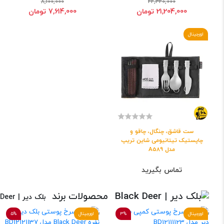
8,100,000
22,320,000
21,204,000 تومان
7,614,000 تومان
اورجینال
ست قاشق، چنگال، چاقو و
چاپستیک تیتانیومی شاین تریپ
مدل A589
تماس بگیرید
محصولات برند
بلک دیر | Black Deer
اورجینال
3%
اورجینال
5%