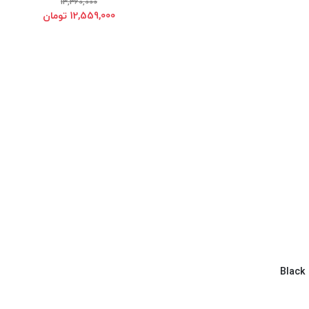
13,360,000
12,559,000 تومان