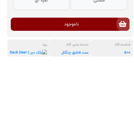
مشکی
نقره ای
ناموجود
شناسه کالا
دسته بندی کالا
برند
500
ست قاشق چنگال
بلک دیر | eer