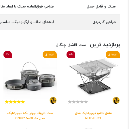
سبک و قابل حمل
طراحی فوق‌العاده سبک با ابعاد م
طراحی کاربردی
لبه‌های صاف و ارگونومیک، مناسب 
پربازدید ترین
ست قاشق چنگال
اورجینال
5%
اورجینال
6%
منقل تاشو نیچرهایک مدل
ست ظروف چهار تکه نیچرهایک
NH20PJ121
مدل CNK2450CF010