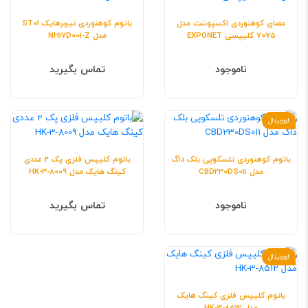
عصای کوهنوردی اکسپوننت مدل
باتوم کوهنوردی نیچرهایک ST01
7075 کلیپسی EXPONET
مدل NH17D001-Z
ناموجود
تماس بگیرید
اورجینال
باتوم کوهنوردی تلسکوپی بلک داگ
باتوم کلیپس فلزی پک 2 عددی
مدل CBD230DS011
کینگ هایک مدل HK-3-8009
ناموجود
تماس بگیرید
اورجینال
باتوم کلیپس فلزی کینگ هایک
مدل HK-3-8512