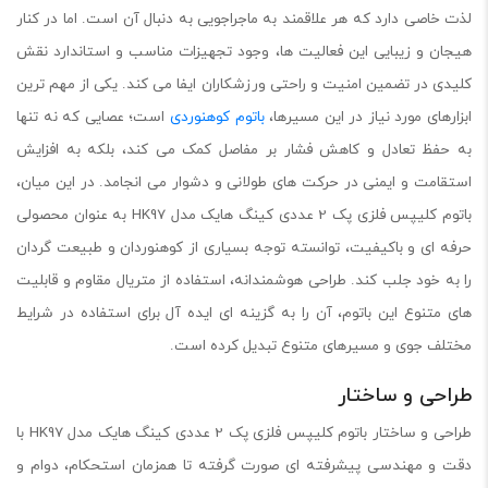
لذت خاصی دارد که هر علاقمند به ماجراجویی به دنبال آن است. اما در کنار
هیجان و زیبایی این فعالیت ها، وجود تجهیزات مناسب و استاندارد نقش
کلیدی در تضمین امنیت و راحتی ورزشکاران ایفا می کند. یکی از مهم ترین
ابزارهای مورد نیاز در این مسیرها،
باتوم کوهنوردی
است؛ عصایی که نه تنها
به حفظ تعادل و کاهش فشار بر مفاصل کمک می کند، بلکه به افزایش
استقامت و ایمنی در حرکت های طولانی و دشوار می انجامد. در این میان،
باتوم کلیپس فلزی پک 2 عددی کینگ هایک مدل HK97 به عنوان محصولی
حرفه ای و باکیفیت، توانسته توجه بسیاری از کوهنوردان و طبیعت گردان
را به خود جلب کند. طراحی هوشمندانه، استفاده از متریال مقاوم و قابلیت
های متنوع این باتوم، آن را به گزینه ای ایده آل برای استفاده در شرایط
مختلف جوی و مسیرهای متنوع تبدیل کرده است.
طراحی و ساختار
طراحی و ساختار باتوم کلیپس فلزی پک 2 عددی کینگ هایک مدل HK97 با
دقت و مهندسی پیشرفته ای صورت گرفته تا همزمان استحکام، دوام و