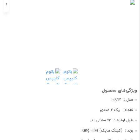
مدل :
HK97
تعداد :
پک 2 عددی
طول اولیه :
63 سانتی‌متر
برند :
King Hike (کینگ هایک)