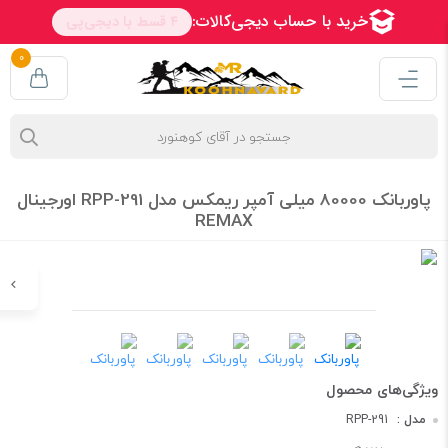
0
پاوربانک 80000 میلی آمپر ریمکس مدل RPP-291 اورجینال
REMAX
مدل :
RPP-291