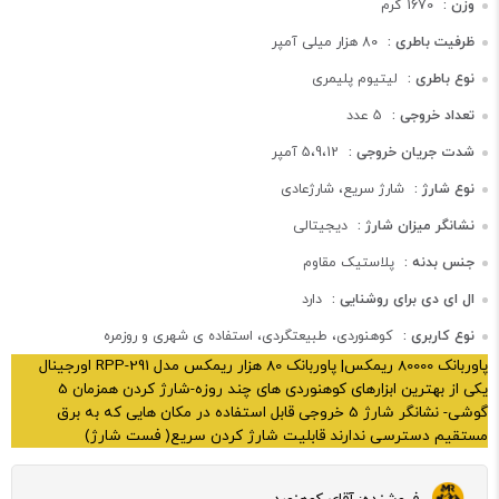
وزن :
1670 گرم
ظرفیت باطری :
80 هزار میلی آمپر
نوع باطری :
لیتیوم پلیمری
تعداد خروجی :
5 عدد
شدت جریان خروجی :
5،9،12 آمپر
نوع شارژ :
شارژ سریع، شارژعادی
نشانگر میزان شارژ :
دیجیتالی
جنس بدنه :
پلاستیک مقاوم
ال ای دی برای روشنایی :
دارد
نوع کاربری :
کوهنوردی، طبیعتگردی، استفاده ی شهری و روزمره
پاوربانک 80000 ریمکس| پاوربانک 80 هزار ریمکس مدل RPP-291 اورجینال
یکی از بهترین ابزارهای کوهنوردی های چند روزه-شارژ کردن همزمان 5
گوشی- نشانگر شارژ 5 خروجی قابل استفاده در مکان هایی که به برق
مستقیم دسترسی ندارند قابلیت شارژ کردن سریع( فست شارژ)
فروشنده:
آقای کوهنورد