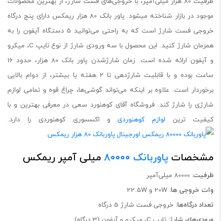
ظرفیت 80 هزار میلی‌آمپر، با خروجی‌های فست شارژ، از بهترین محصولات
موجود در بازار شناخته میشود. پاور بانک 80 هزار ریمکس دارای پنج درگاه
خروجی فست شارژ است که به راحتی می‌توانید 5 دستگاه آیفون را به
همزمان شارژ کنید. این محصول با سه ورودی شارژ از نوع تایپ C
،
میکرو
و آیفون ارائه شده است. زمان شارژشدن پاور بانک 80 هزار، حدود 16
ساعت بوده و با قابلیت شارژدهی تا 2 هفته یا بیشتر، از دوام بالایی
برخوردار است. علاوه بر اینکه می‌تواند گوشی‌ها، چراغ قوه و تمامی لوازم
شارژی را شارژ کند. فروشگاه آقای کوهنورد سعی در معرفی بهترین و با
کیفیت ترین
لوازم کوهنوردی
و اکسسوری کوهنوردی را دارد.
مشخصات
پاوربانک 80000
میلی آمپر ریمکس
ظرفیت
: 80000 میلی‌آمپر
وات خروجی ها:
20W و 22.5W
تعداد درگاه‌ها:
خروجی فست شارژ 5 درگاه
ورودی‌های شارژ:
تایپ C، میکرو و آیفون (3 درگاه)