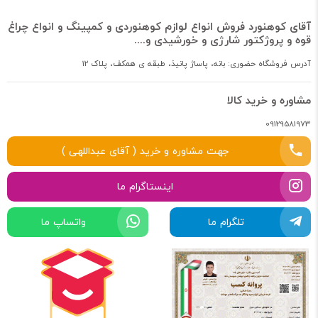
آقای کوهنورد فروش انواع لوازم کوهنوردی و کمپینگ و انواع چراغ
قوه و پروژکتور شارژی و خورشیدی و....
آدرس فروشگاه حضوری: بانه، پاساژ پانیذ، طبقه ی همکف، پلاک 12
مشاوره و خرید کالا
09129581973
جهت مشاوره و خرید ( آقای عبداللهی )
اینستاگرام ما
تلگرام ما
واتساپ ما