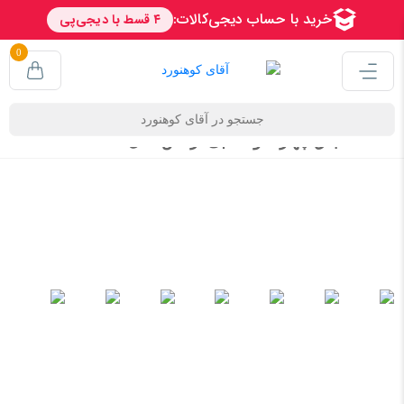
0
اجاق چهار سوخته بی ار اس مدل BRS-29B