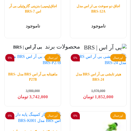
اجاق دو سوخت بی ار اس مدل
اجاق(پمپی) بنزینی گازوئیلی بی آر
BRS-12A
اس BRS-7
ناموجود
ناموجود
محصولات برند
بی آر اس | BRS
اورجینال
6%
اورجینال
6%
هیتر تابشی بی آر اس BRS مدل
ماهیتابه بی آر اس BRS مدل BRS-
P27B
BRS-24
3,980,000
1,970,000
1,852,000 تومان
3,742,000 تومان
اورجینال
6%
اورجینال
6%