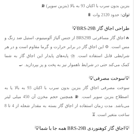
بنزین بدون سرب با اکتان 93 به بالا (بنزین سوپر) ⛽️
توان:
حدود 2120 وات 🔋
طراحی اجاق گاز BRS-29B💡
🔥اجاق گاز مسافرتی BRS29B از جنس آلیاژ آلومینیوم، استیل ضد زنگ و
مس است. ⚙️ این اجاق گاز در برابر حرارت و گرما مقاوم است و در هر
شرایطی قابل استفاده است. ⛈️ پایه‌های پایدار این اجاق گاز به شما
کمک می‌کند حتی در شرایط ناهموار نیز به پخت و پز بپردازید. 🍳
💡سوخت مصرفی💡
سوخت مصرفی اجاق گاز بنزین بدون سرب با اکتان 93 به بالا یا به
اصطلاح بنزین سوپر است. ⛽️ همچنین حجم مخزن آن 450 میلی لیتر
می‌باشد. مدت زمان استفاده از اجاق گاز بسته به مقدار شعله از 4 تا 8
ساعت متغیر است. ⏳
💡اجاق گاز کوهنوردی BRS-29B همه جا با شما💡