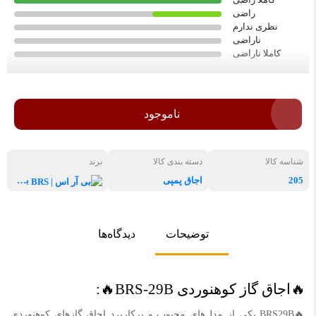
کاملا راضی
راضی
نظری ندارم
ناراضی
کاملا ناراضی
ناموجود
شناسه کالا
دسته بندی کالا
برند
205
اجاق پمپی
بی آر اس | BRS
توضیحات
دیدگاه‌ها
🔥اجاق گاز کوهنوردی BRS-29B🔥:
🔥BRS29B یکی از مدل‌های محبوب و پرکاربرد اجاق گازهای کوهنوردی