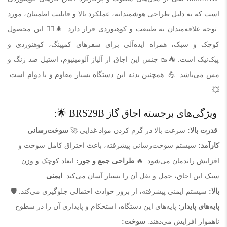
است که به دلیل طراحی هوشمندانه، عملکرد بالا و قابلیت اطمینان، مورد
توجه علاقه‌مندان به طبیعت و کوهنوردی قرار دارد. 🌲🧗‍♂️ این محصول
کوچک و سبک، همراه ایده‌آلی برای سفرهای کمپینگ، کوهنوردی و
پیک‌نیک است. ⛺️🥾 جنس این اجاق از آلیاژ آلومینیوم، استیل ضد زنگ و
مس می‌باشد. 💪 همچنین بدنه این دستگاه بسیار مقاوم و با دوام است.
💥
ویژگی‌های برجسته اجاق گاز BRS29B 🌟:
قدرت بالا:
سرعت بالا در گرم کردن مواد غذایی 🚀
سوخت‌رسانی
کارآمد:
سیستم سوخت‌رسانی پیشرفته، باعث احتراق کامل سوخت و
افزایش راندمان می‌شود. 🔥
طراحی جمع و جور:
ابعاد کوچک و وزن
سبک این اجاق، حمل و نقل آن را بسیار آسان می‌کند.
ایمنی
بالا:
سیستم ایمنی پیشرفته، از بروز حوادث احتمالی جلوگیری می‌کند. 🛡️
پایه‌های پایدار:
پایه‌های این دستگاه، استحکام و پایداری آن را در سطوح
ناهموار افزایش می‌دهند.
سوخت: