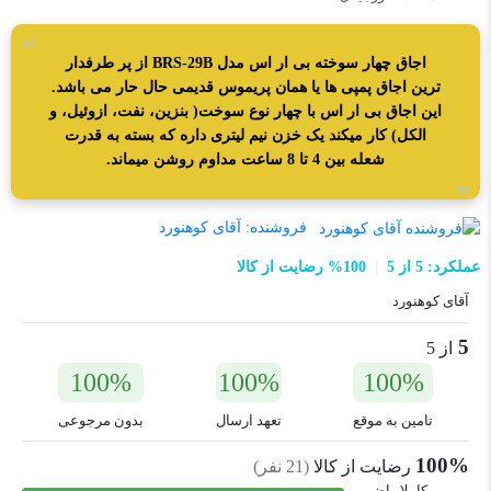
اجاق چهار سوخته بی ار اس مدل BRS-29B از پر طرفدار
ترین اجاق پمپی ها یا همان پریموس قدیمی حال حار می باشد.
این اجاق بی ار اس با چهار نوع سوخت( بنزین، نفت، ازوئیل، و
الکل) کار میکند یک خزن نیم لیتری داره که بسته به قدرت
شعله بین 4 تا 8 ساعت مداوم روشن میماند.
فروشنده:
آقای کوهنورد
عملکرد: 5 از 5
100% رضایت از کالا
آقای کوهنورد
5
از 5
100%
100%
100%
تامین به موقع
تعهد ارسال
بدون مرجوعی
100%
رضایت از کالا
(
21
نفر)