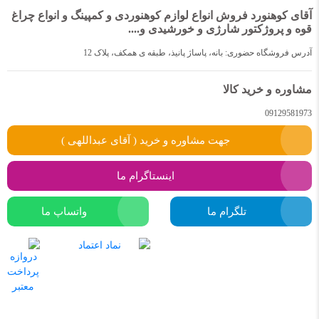
آقای کوهنورد فروش انواع لوازم کوهنوردی و کمپینگ و انواع چراغ
قوه و پروژکتور شارژی و خورشیدی و....
آدرس فروشگاه حضوری: بانه، پاساژ پانیذ، طبقه ی همکف، پلاک 12
مشاوره و خرید کالا
09129581973
جهت مشاوره و خرید ( آقای عبداللهی )
اینستاگرام ما
تلگرام ما
واتساپ ما