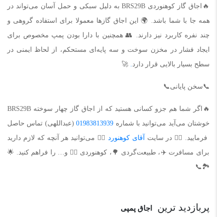
🔥اجاق گاز کوهنوردی BRS29B به دلیل سبکی و حمل آسان می‌تواند در
همه جا با شما باشد. 🌍 این اجاق گاز‌ها معمولا برای استفاده گروهی و
چند نفره کاربرد نیز دارند. 👥 همچنین با دارا بودن پمپ مخصوص برای
ایجاد فشار در مخزن سوخت و سه پایه‌ای مستحکم، از لحاظ ایمنی در
سطح بسیار بالایی قرار دارد
.
🚀
📞سخن پایانی📞
🔥اگر شما هم جزو کسانی هستید که از اجاق گاز چهار سوخته BRS29B
خوشتان می‌آید می‌توانید با شماره
01983813939
(عبداللهی) تماس حاصل
فرمایید. 🧗‍♂️ در سایت
آقای کوهنورد
🧗‍♂️ می‌توانید هر آنچه که لازم دارید
برای مسافرت ✈️، طبیعت‌گردی 🌳، کوهنوردی 🧗‍♂️ و… را فراهم کنید. 🌟
🏞️📞
پربازدید ترین
اجاق پمپی