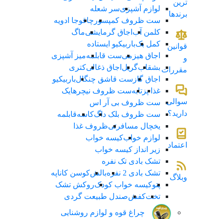
ترین
لوازم آشپزی
سر شعله
برندها
ست ظروف کمپسور
چاقو
جا ادویه
کلمن آب
اجاق گرمایشی
ماگ
کمل بک
باربیکیو ایستاده
قوانین
اجاق هیزمی
ست قابلمه
میز آشپزی
و
بشقاب
گریل
اجاق ذغالی
کتری
مقررات
اجاق گاز
ست قاشق چنگال
باربیکیو
غذا پز
تابه
ست ظروف نیچرهایک
سوالی
ست ظروف بی آر اس
دارید؟
ست ظروف بلک داگ
کاسه
قابلمه
یخچال مسافرتی
ظروف غذا
لوازم خواب
کیسه خواب
اعتماد
زیر انداز کیسه خواب
تشک بادی تک نفره
تشک بادی 2 نفره
بالش
کوسن کاناپه
وبلاگ
پتو
کیسه خواب کودک
روکش تشک
تخت
کفش
صندل طبیعت گردی
چراغ قوه و لوازم روشنایی