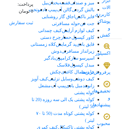
ابزار
میز و صندلی
قفسه
یخدان
بیل
پرداخت:
الات
بالش گردنی
گالن آب
پمپ باد
ننو
تخت
0 تومان
کاربردی
فایر باکس
اجاق گاز روشنایی
پوشاک
ثبت سفارش
جت فن
حوله مسافرتی
و
کیف لوازم آرایش
کیف چمدانی
کفش
کاور کپسول
حصار
چرخ دستی
قایق بادی
پد گرمایش
کلاه زمستانی
زیرانداز مسافرتی
دوش
اکسپلور
اسپرسو ساز
کرامپون
بادگیر
مبدل کپسول
فلاسک
جا دستمال کاغذی
چکش
پرفروش‌ترین‌ها
کیف دوشی
وسایل تزئینی
کیف آویز
زانوبند
مبل بادی
پمپ آب
مشعل
تخفیف‌ها
کوله پشتی
و
کوله پشتی یک الی سه روزه (20 تا
پیشنهادها
50 لیتر )
کوله پشتی کوتاه مدت (50 تا ۷۰
لیتر )
محبوب
کوله پشتی تاکتیکال
کیف کمری