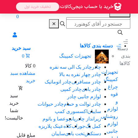
0
دسته بندی کالاها
سبد خرید
دسته
بندی
0
تجهیزات کمپینگ
کالاها
0 کالا
چادر
چادر یک الی سه نفرە
تجهیزات
مشاهده سبد
چادر چهار نفره به بالا
کمپینگ
خرید
چادر مسافرتی
چادر اتوماتیک
چراغ
چادر بادی
چادر کمپی
قوه
سبد
لوازم جانبی چادر
و
خرید
چادر توالت و حمام
چادر حیوانات
لوازم
شما
سایبان
اکسسوری کمپ
روشنایی
خالیست!
زیرانداز چادر
پانچو
عصا و باتوم
لوازم
کمل بگ
جوراب
کلاه
عینک پلاریزه
جانبی
دستکش
تخت بادی
سایبان
مبلغ قابل