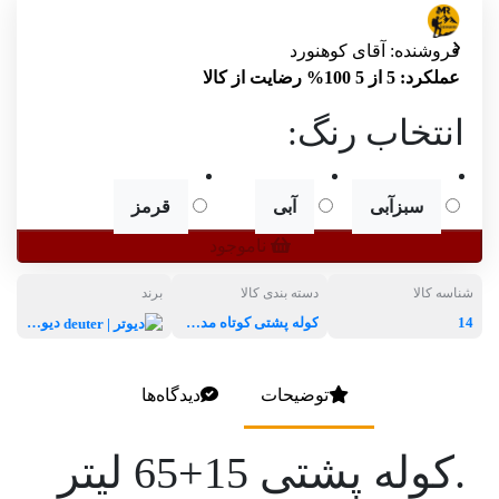
فروشنده:
آقای کوهنورد
عملکرد: 5 از 5
100% رضایت از کالا
انتخاب رنگ:
سبزآبی
آبی
قرمز
ناموجود
شناسه کالا
دسته بندی کالا
برند
14
کوله پشتی کوتاه مدت (50 تا ۷۰ لیتر )
دیوتر | deuter
توضیحات
دیدگاه‌ها
.کوله پشتی 15+65 لیتر