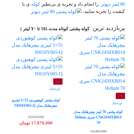
80 لیتر دیوتر
را انجام داد و تجربه ی بی‌نظیر
کوله
ی با
کیفیت را تجربه نمایید.
پربازدید ترین
کوله پشتی کوتاه مدت (50 تا ۷۰ لیتر )
6%
اورجینال
5%
کوله پشتی کوهنوردی 55+5 لیتری
اورجینال
نیچرهایک مدل NH16Y065-Q
کوله پشتی 70 لیتر نیچرهایک مدل
19,010,000
CNK2450XB014 سری Helium
70
17,870,000 تومان
34,380,000