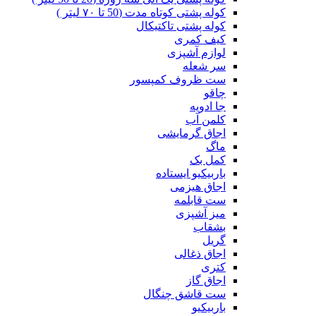
کوله پشتی کوتاه مدت (50 تا ۷۰ لیتر )
کوله پشتی تاکتیکال
کیف کمری
لوازم آشپزی
سر شعله
ست ظروف کمپسور
چاقو
جا ادویه
کلمن آب
اجاق گرمایشی
ماگ
کمل بک
باربیکیو ایستاده
اجاق هیزمی
ست قابلمه
میز آشپزی
بشقاب
گریل
اجاق ذغالی
کتری
اجاق گاز
ست قاشق چنگال
باربیکیو