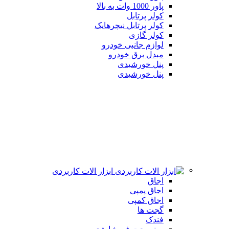
پاور 1000 وات به بالا
کولر پرتابل
کولر پرتابل نیچرهایک
کولر گازی
لوازم جانبی خودرو
مبدل برق خودرو
پنل خورشیدی
پنل خورشیدی
ابزار الات کاربردی
اجاق
اجاق پمپی
اجاق کمپی
گجت ها
فندک