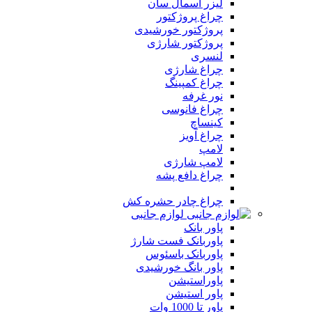
لیزر اسمال سان
چراغ پروژکتور
پروژکتور خورشیدی
پروژکتور شارژی
لنسری
چراغ شارژی
چراغ کمپینگ
نور غرفه
چراغ فانوسی
کینساچ
چراغ آویز
لامپ
لامپ شارژی
چراغ دافع پشه
چراغ چادر حشره کش
لوازم جانبی
پاور بانک
پاوربانک فست شارژ
پاوربانک باسئوس
پاور بانگ خورشیدی
پاوراستیشن
پاور استیشن
پاور تا 1000 وات