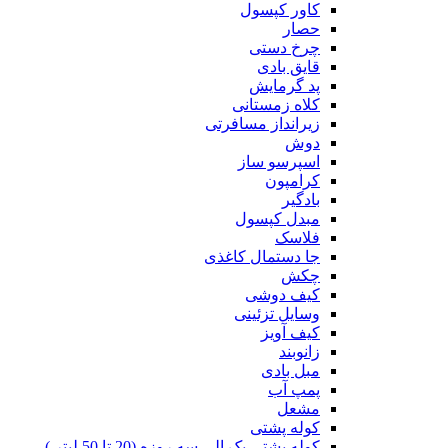
کاور کپسول
حصار
چرخ دستی
قایق بادی
پد گرمایش
کلاه زمستانی
زیرانداز مسافرتی
دوش
اسپرسو ساز
کرامپون
بادگیر
مبدل کپسول
فلاسک
جا دستمال کاغذی
چکش
کیف دوشی
وسایل تزئینی
کیف آویز
زانوبند
مبل بادی
پمپ آب
مشعل
کوله پشتی
کوله پشتی یک الی سه روزه (20 تا 50 لیتر )