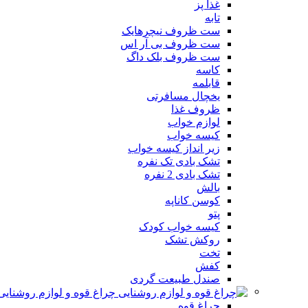
غذا پز
تابه
ست ظروف نیچرهایک
ست ظروف بی آر اس
ست ظروف بلک داگ
کاسه
قابلمه
یخچال مسافرتی
ظروف غذا
لوازم خواب
کیسه خواب
زیر انداز کیسه خواب
تشک بادی تک نفره
تشک بادی 2 نفره
بالش
کوسن کاناپه
پتو
کیسه خواب کودک
روکش تشک
تخت
کفش
صندل طبیعت گردی
چراغ قوه و لوازم روشنایی
چراغ قوه