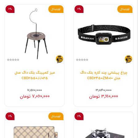
اورجینال
6%
اورجینال
6%
چراغ پیشانی چند کاره بلک داگ
میز کمپینگ بلک داگ مدل
مدل CBD2450ZM010
CBD2550JJ025
7,510,000
3,840,000
3,610,000 تومان
7,060,000 تومان
6%
اورجینال
6%