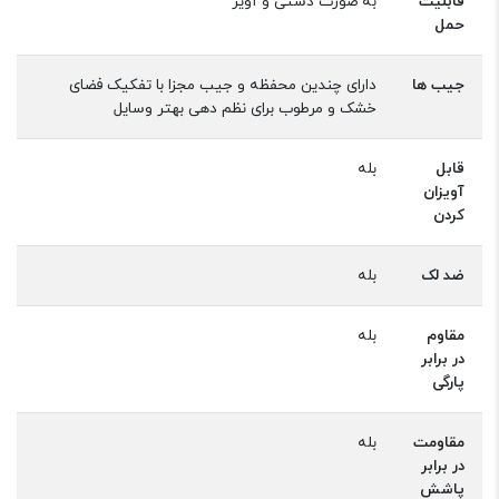
قابلیت
به صورت دستی و آویز
حمل
جیب ها
دارای چندین محفظه و جیب مجزا با تفکیک فضای
خشک و مرطوب برای نظم دهی بهتر وسایل
قابل
بله
آویزان
کردن
ضد لک
بله
مقاوم
بله
در برابر
پارگی
مقاومت
بله
در برابر
پاشش