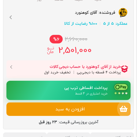
فروشنده:
آقای کوهنورد
عملکرد: 5 از 5
100% رضایت از کالا
2,660,000
%6
2,501,000
پرداخت اقساطی ترب پی
خرید اعتباری در 4 قسط
افزودن به سبد
آخرین بروزرسانی قیمت:
23 روز قبل