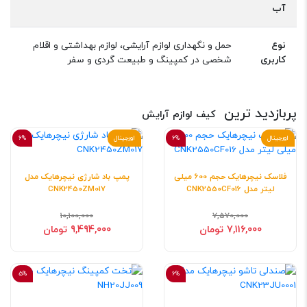
آب
نوع
حمل و نگهداری لوازم آرایشی، لوازم بهداشتی و اقلام
کاربری
شخصی در کمپینگ و طبیعت گردی و سفر
پربازدید ترین
کیف لوازم آرایش
اورجینال
6%
اورجینال
6%
فلاسک نیچرهایک حجم 600 میلی
پمپ باد شارژی نیچرهایک مدل
لیتر مدل CNK2550CF016
CNK2450ZM017
10,100,000
7,570,000
7,116,000 تومان
9,494,000 تومان
5%
6%