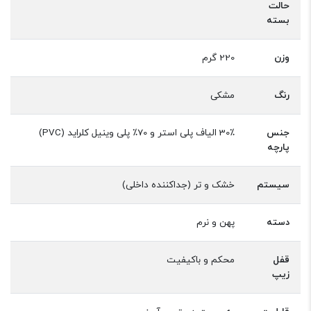
حالت
بسته
وزن
220 گرم
رنگ
مشکی
جنس
30٪ الیاف پلی استر و 70٪ پلی وینیل کلراید (PVC)
پارچه
سیستم
خشک و تر (جداکننده داخلی)
دسته
پهن و نرم
قفل
محکم و باکیفیت
زیپ