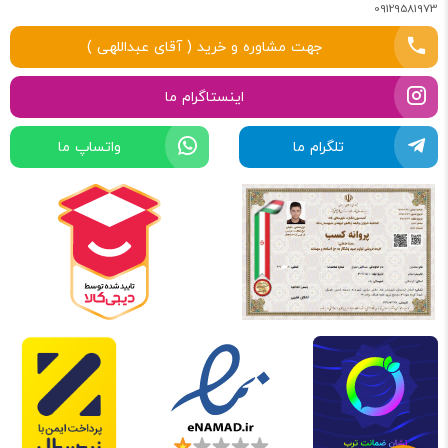
09129581973
جهت مشاوره و خرید ( آقای عبداللهی )
اینستاگرام ما
تلگرام ما
واتساپ ما