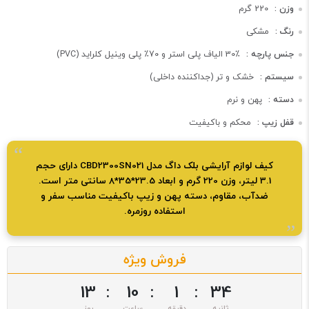
وزن :
220 گرم
رنگ :
مشکی
جنس پارچه :
30٪ الیاف پلی استر و 70٪ پلی وینیل کلراید (PVC)
سیستم :
خشک و تر (جداکننده داخلی)
دسته :
پهن و نرم
قفل زیپ :
محکم و باکیفیت
کیف لوازم آرایشی بلک داگ مدل CBD2300SN021 دارای حجم
3.1 لیتر، وزن 220 گرم و ابعاد 23.5*35*8 سانتی متر است.
ضدآب، مقاوم، دسته پهن و زیپ باکیفیت مناسب سفر و
استفاده روزمره.
فروش ویژه
13
:
10
:
1
:
34