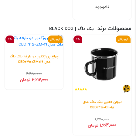
ناموجود
محصولات برند
بلک داگ | BLACK DOG
اورجینال
6%
اورجینال
6%
چراغ پروژکتور دو طرفه بلک داگ
مدل CBD2450ZM019
4,480,000
4,212,000 تومان
لیوان لعابی بلک داگ مدل
CBD2450CF018
1,770,000
1,664,000 تومان