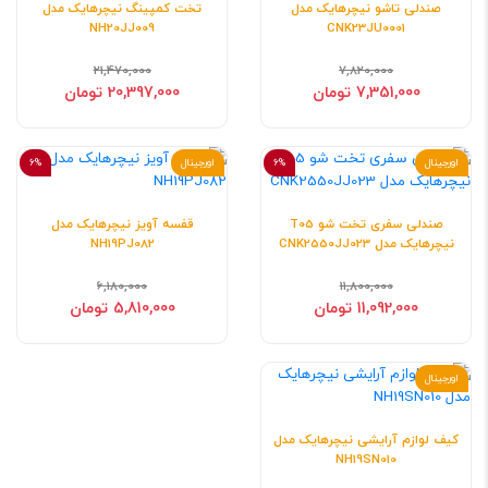
صندلی تاشو نیچرهایک مدل
تخت کمپینگ نیچرهایک مدل
NH20JJ009
CNK23JU0001
21,470,000
7,820,000
7,351,000 تومان
20,397,000 تومان
اورجینال
6%
اورجینال
6%
صندلی سفری تخت شو T05
قفسه آویز نیچرهایک مدل
نیچرهایک مدل CNK2550JJ023
NH19PJ082
6,180,000
11,800,000
11,092,000 تومان
5,810,000 تومان
اورجینال
کیف لوازم آرایشی نیچرهایک مدل
NH19SN010