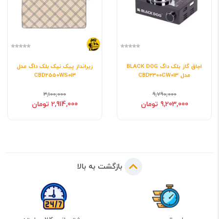
اجاق گاز بلک داگ BLACK DOG
زیرانداز پیک نیک بلک داگ مدل
مدل CBD2300CW013
CBD2550WS013
3,100,000
9,790,000
9,203,000 تومان
2,914,000 تومان
بازگشت به بالا