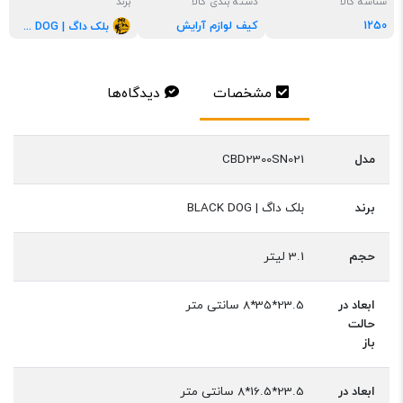
شناسه کالا
دسته بندی کالا
برند
1250
کیف لوازم آرایش
بلک داگ | BLACK DOG
مشخصات
دیدگاه‌ها
مدل
CBD2300SN021
برند
بلک داگ | BLACK DOG
حجم
3.1 لیتر
ابعاد در
23.5*35*8 سانتی متر
حالت
باز
ابعاد در
23.5*16.5*8 سانتی متر