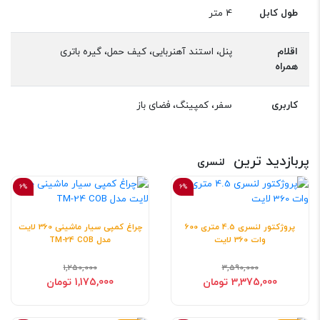
طول کابل
4 متر
اقلام
پنل، استند آهنربایی، کیف حمل، گیره باتری
همراه
کاربری
سفر، کمپینگ، فضای باز
پربازدید ترین
لنسری
6%
6%
پروژکتور لنسری 4.5 متری 600
چراغ کمپی سیار ماشینی 360 لایت
وات 360 لایت
مدل TM-24 COB
1,250,000
3,590,000
3,375,000 تومان
1,175,000 تومان