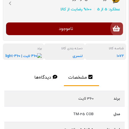
عملکرد: 5 از 5
100% رضایت از کالا
ناموجود
شناسه کالا
دسته بندی کالا
برند
1072
لنسری
360 لایت | light-360
مشخصات
دیدگاه‌ها
برند
360 لایت
مدل
TM-25 COB