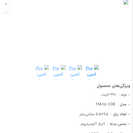
برند :
360 لایت
مدل :
TM-25 COB
ابعاد پنل :
9.5×5.5 سانتی‌متر
جنس بدنه :
آلیاژ آلومینیوم