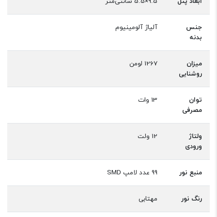
ابعاد پنل
9.5×5.5 سانتی‌متر
جنس
آلیاژ آلومینیوم
بدنه
میزان
1267 لومن
روشنایی
توان
13 وات
مصرفی
ولتاژ
12 ولت
ورودی
منبع نور
99 عدد لامپ SMD
رنگ نور
مهتابی