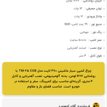
میزان روشنایی :
1267 لومن
توان مصرفی :
13 وات
ولتاژ ورودی :
12 ولت
منبع نور :
99 عدد لامپ SMD
رنگ نور :
مهتابی
عمر لامپ :
50000 ساعت
نوع نصب :
استند آهنربایی
طول کابل :
4 متر
چراغ کمپی سیار ماشینی 360 لایت مدل TM-25 COB با
روشنایی 1267 لومن، بدنه آلومینیومی، نصب آهنربایی و کابل
4 متری، گزینه‌ای مناسب برای کمپینگ، سفر و استفاده در
خودرو است. مناسب فضای باز و مقاوم
فروشنده:
آقای کوهنورد