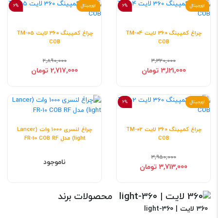
اورجینال
6%
اورجینال
6%
چراغ کمپینگ 360 لایت TM-04
چراغ کمپینگ 360 لایت TM-05
COB
COB
2,890,000
3,320,000
3,121,000 تومان
2,717,000 تومان
اورجینال
6%
چراغ کمپینگ 360 لایت TM-02
چراغ لنسری 1000 وات (Lancer
COB
light) مدل FR-10 COB RF
3,950,000
ناموجود
3,713,000 تومان
محصولات برند
360 لایت | light-360