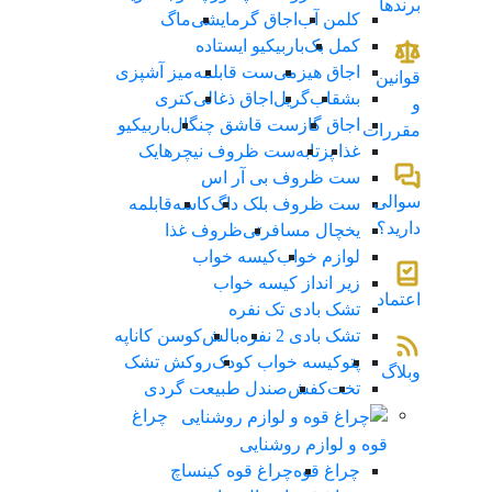
برندها
کلمن آب
اجاق گرمایشی
ماگ
کمل بک
باربیکیو ایستاده
اجاق هیزمی
ست قابلمه
میز آشپزی
قوانین
بشقاب
گریل
اجاق ذغالی
کتری
و
اجاق گاز
ست قاشق چنگال
باربیکیو
مقررات
غذا پز
تابه
ست ظروف نیچرهایک
ست ظروف بی آر اس
سوالی
ست ظروف بلک داگ
کاسه
قابلمه
دارید؟
یخچال مسافرتی
ظروف غذا
لوازم خواب
کیسه خواب
زیر انداز کیسه خواب
اعتماد
تشک بادی تک نفره
تشک بادی 2 نفره
بالش
کوسن کاناپه
پتو
کیسه خواب کودک
روکش تشک
وبلاگ
تخت
کفش
صندل طبیعت گردی
چراغ
قوه و لوازم روشنایی
چراغ قوه
چراغ قوه کینساچ