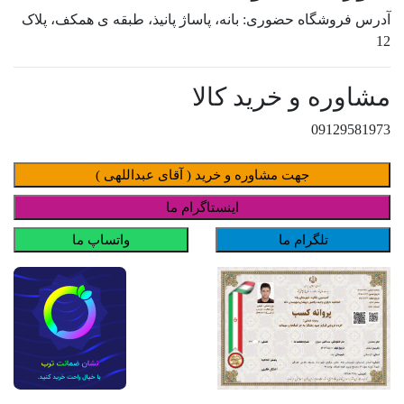
آدرس فروشگاه حضوری: بانه، پاساژ پانیذ، طبقه ی همکف، پلاک
12
مشاوره و خرید کالا
09129581973
جهت مشاوره و خرید ( آقای عبداللهی )
اینستاگرام ما
تلگرام ما
واتساپ ما