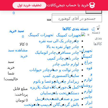
0
دسته بندی کالاها
سبد خرید
دسته
تجهیزات کمپینگ
0
بندی
چادر
چادر یک الی سه نفرە
کالاها
0 کالا
چادر چهار نفره به بالا
مشاهده سبد
تجهیزات
چادر مسافرتی
چادر اتوماتیک
خرید
کمپینگ
چادر بادی
چادر کمپی
سبد
چراغ
لوازم جانبی چادر
خرید
قوه
چادر توالت و حمام
چادر حیوانات
شما
و
سایبان
اکسسوری کمپ
خالیست!
لوازم
زیرانداز چادر
پانچو
عصا و باتوم
روشنایی
کمل بگ
جوراب
کلاه
عینک پلاریزه
مبلغ قابل
لوازم
دستکش
تخت بادی
سایبان
پرداخت:
جانبی
میز و صندلی
قفسه
یخدان
بیل
0 تومان
ابزار
بالش گردنی
گالن آب
پمپ باد
ننو
تخت