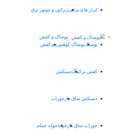
ابزار های برقی
ژنراتور و موتور برق
پوشاک و کفش
پوشاک
پوشاک کوهنوردی
کفش
کفش ترکینگ
دستکش
دستکش ساق دار
جوراب
جوراب ساق دار
حوله
حوله حمام