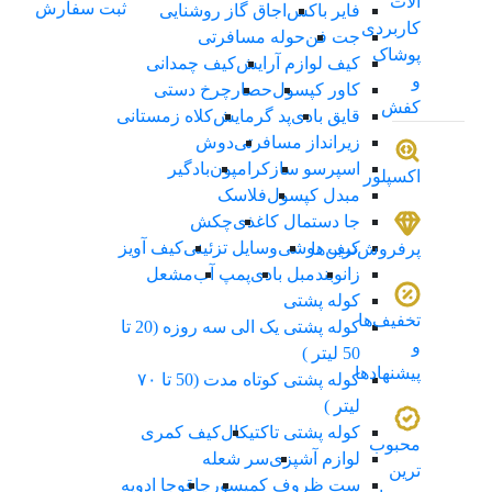
الات
ثبت سفارش
فایر باکس
اجاق گاز روشنایی
کاربردی
جت فن
حوله مسافرتی
پوشاک
کیف لوازم آرایش
کیف چمدانی
و
کاور کپسول
حصار
چرخ دستی
کفش
قایق بادی
پد گرمایش
کلاه زمستانی
زیرانداز مسافرتی
دوش
اسپرسو ساز
کرامپون
بادگیر
اکسپلور
مبدل کپسول
فلاسک
جا دستمال کاغذی
چکش
کیف دوشی
وسایل تزئینی
کیف آویز
پرفروش‌ترین‌ها
زانوبند
مبل بادی
پمپ آب
مشعل
کوله پشتی
تخفیف‌ها
کوله پشتی یک الی سه روزه (20 تا
و
50 لیتر )
پیشنهادها
کوله پشتی کوتاه مدت (50 تا ۷۰
لیتر )
کوله پشتی تاکتیکال
کیف کمری
محبوب
لوازم آشپزی
سر شعله
ترین
ست ظروف کمپسور
چاقو
جا ادویه