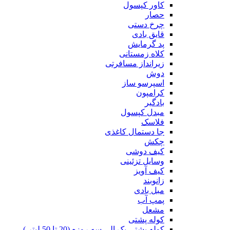
کاور کپسول
حصار
چرخ دستی
قایق بادی
پد گرمایش
کلاه زمستانی
زیرانداز مسافرتی
دوش
اسپرسو ساز
کرامپون
بادگیر
مبدل کپسول
فلاسک
جا دستمال کاغذی
چکش
کیف دوشی
وسایل تزئینی
کیف آویز
زانوبند
مبل بادی
پمپ آب
مشعل
کوله پشتی
کوله پشتی یک الی سه روزه (20 تا 50 لیتر )