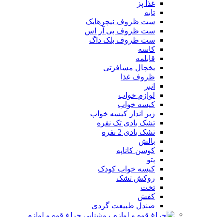
غذا پز
تابه
ست ظروف نیچرهایک
ست ظروف بی آر اس
ست ظروف بلک داگ
کاسه
قابلمه
یخچال مسافرتی
ظروف غذا
انبر
لوازم خواب
کیسه خواب
زیر انداز کیسه خواب
تشک بادی تک نفره
تشک بادی 2 نفره
بالش
کوسن کاناپه
پتو
کیسه خواب کودک
روکش تشک
تخت
کفش
صندل طبیعت گردی
چراغ قوه و لوازم