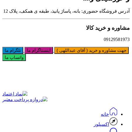
آدرس فروشگاه حضوری: بانه، پاساژ پانیذ، طبقه ی همکف، پلاک 12
مشاوره و خرید کالا
09129581973
جهت مشاوره و خرید ( آقای عبداللهی )
اینستاگرام ما
تلگرام ما
واتساپ ما
خانه
اکسپلور