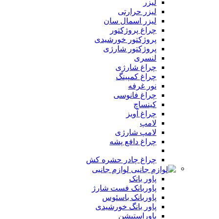
لیزر
لیزر حرارتی
لیزر اسمال سان
چراغ پروژکتور
پروژکتور خورشیدی
پروژکتور شارژی
لنسری
چراغ شارژی
چراغ کمپینگ
نور غرفه
چراغ فانوسی
کینساچ
چراغ آویز
لامپ
لامپ شارژی
چراغ دافع پشه
چراغ چادر حشره کش
لوازم جانبی
پاور بانک
پاوربانک فست شارژ
پاوربانک باسئوس
پاور بانگ خورشیدی
پاوراستیشن