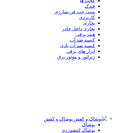
گجت ها
فندک
مینی جت فن شارژی
کاربردی
بخاری
بخاری داخل چادر
هیتر برقی
کیسه ضد آب
کیسه ضد آب بادی
ابزار های برقی
ژنراتور و موتور برق
پوشاک و کفش
پوشاک
پوشاک کوهنوردی