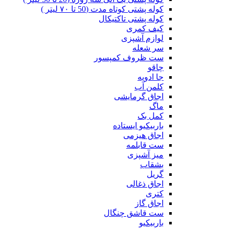
کوله پشتی کوتاه مدت (50 تا ۷۰ لیتر )
کوله پشتی تاکتیکال
کیف کمری
لوازم آشپزی
سر شعله
ست ظروف کمپسور
چاقو
جا ادویه
کلمن آب
اجاق گرمایشی
ماگ
کمل بک
باربیکیو ایستاده
اجاق هیزمی
ست قابلمه
میز آشپزی
بشقاب
گریل
اجاق ذغالی
کتری
اجاق گاز
ست قاشق چنگال
باربیکیو