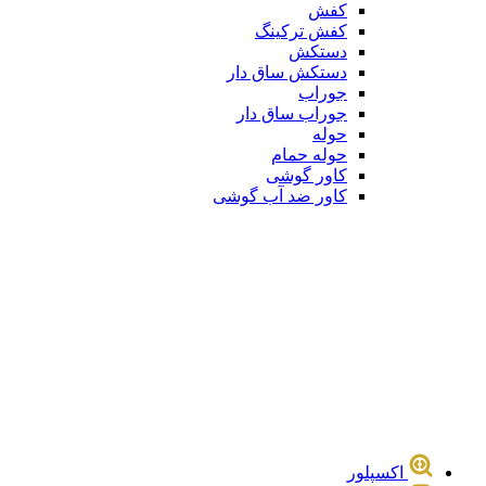
کفش
کفش ترکینگ
دستکش
دستکش ساق دار
جوراب
جوراب ساق دار
حوله
حوله حمام
کاور گوشی
کاور ضد آب گوشی
اکسپلور